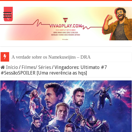
A verdade sobre os Namekuseijins – DRAGON BALL #N
Início
/
Filmes/ Séries
/
Vingadores: Ultimato #7
#SessãoSPOILER [Uma reverência as hqs]