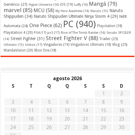
Mangá
(79)
Genérico
(27)
iOS
(19)
Hyper Universe
(16)
Luffy
(16)
marvel
(85)
MCU
(58)
Naruto
My Hero Academia
(14)
Naruto
(15)
Shippuden
(34)
Naruto Shippuden Ultimate Ninja Storm 4
(29)
NiER
PC
(940)
One Piece
(62)
Automata
(24)
Playstation
(18)
Playstation 4
(20)
PS4
(17)
ps5
(17)
Rise of The Tomb Raider
(16)
Sessão SPOILER
Street Fighter V
(88)
Street Fighter
(31)
Trailer
(25)
(14)
Vlog
(25)
Unbox
(17)
Vingadores
(19)
Vingadores Ultimato
(18)
Ultimato
(15)
WandaVision
(20)
Xbox One
(18)
agosto 2026
S
T
Q
Q
S
S
D
1
2
3
4
5
6
7
8
9
10
11
12
13
14
15
16
17
18
19
20
21
22
23
24
25
26
27
28
29
30