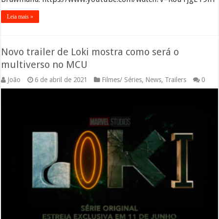
Leia mais »
Novo trailer de Loki mostra como será o
multiverso no MCU
João
6 de abril de 2021
Filmes/ Séries
,
News
,
Trailers
0