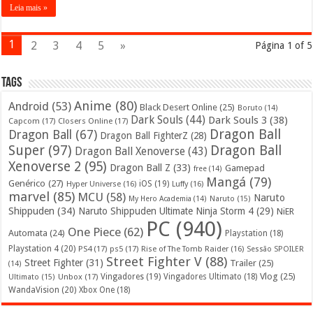
Leia mais »
1
2
3
4
5
»
Página 1 of 5
Tags
Anime
(80)
Android
(53)
Black Desert Online
(25)
Boruto
(14)
Dark Souls
(44)
Dark Souls 3
(38)
Capcom
(17)
Closers Online
(17)
Dragon Ball
Dragon Ball
(67)
Dragon Ball FighterZ
(28)
Super
(97)
Dragon Ball
Dragon Ball Xenoverse
(43)
Xenoverse 2
(95)
Dragon Ball Z
(33)
Gamepad
free
(14)
Mangá
(79)
Genérico
(27)
iOS
(19)
Hyper Universe
(16)
Luffy
(16)
marvel
(85)
MCU
(58)
Naruto
My Hero Academia
(14)
Naruto
(15)
Shippuden
(34)
Naruto Shippuden Ultimate Ninja Storm 4
(29)
NiER
PC
(940)
One Piece
(62)
Automata
(24)
Playstation
(18)
Playstation 4
(20)
PS4
(17)
ps5
(17)
Rise of The Tomb Raider
(16)
Sessão SPOILER
Street Fighter V
(88)
Street Fighter
(31)
Trailer
(25)
(14)
Vlog
(25)
Unbox
(17)
Vingadores
(19)
Vingadores Ultimato
(18)
Ultimato
(15)
WandaVision
(20)
Xbox One
(18)