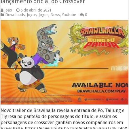
lançamento oficial do Crossover
João
6 de abril de 2021
Downloads
,
Jogos
,
Jogos
,
News
,
Youtube
0
Novo trailer de Brawlhalla revela a entrada de Po, Tailung e
Tigresa no panteão de personagens do título, e assim os
personagens de crossover ganham novos companheiros em
Brawlhalla. https://www.youtube.com/watch?v=KouTjgET9nY