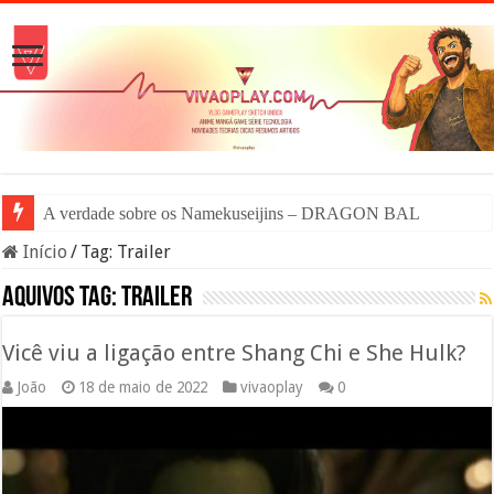
A verdade sobre os Namekuseijins – DRAGON BALL #News
Início
/
Tag:
Trailer
Aquivos tag:
Trailer
Vicê viu a ligação entre Shang Chi e She Hulk?
João
18 de maio de 2022
vivaoplay
0