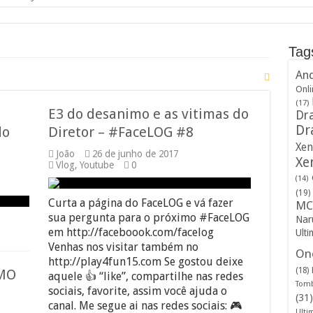
Tag
And
Onli
(17)
E3 do desanimo e as vitimas do
Dra
Dr
do
Diretor – #FaceLOG #8
Xen
João
26 de junho de 2017
Xe
Vlog
,
Youtube
0
(14)
(19)
Curta a página do FaceLOG e vá fazer
MC
sua pergunta para o próximo #FaceLOG
Nar
em http://faceboook.com/facelog
Ulti
Venhas nos visitar também no
One
http://play4fun15.com Se gostou deixe
(18)
UMO
aquele 👍 “like”, compartilhe nas redes
Tomb
sociais, favorite, assim você ajuda o
(31)
canal. Me segue ai nas redes sociais: 🎮
Ulti