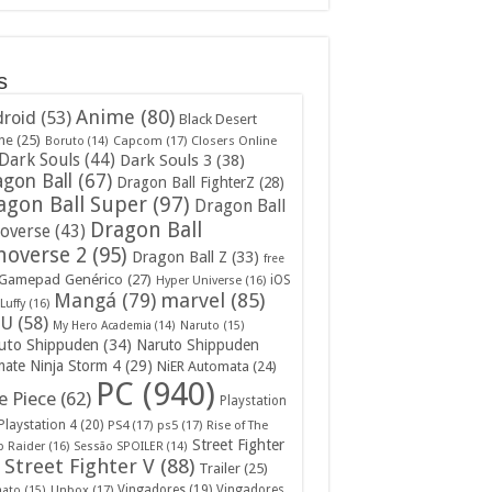
s
Anime
(80)
roid
(53)
Black Desert
ne
(25)
Capcom
(17)
Closers Online
Boruto
(14)
Dark Souls
(44)
Dark Souls 3
(38)
gon Ball
(67)
Dragon Ball FighterZ
(28)
agon Ball Super
(97)
Dragon Ball
Dragon Ball
overse
(43)
noverse 2
(95)
Dragon Ball Z
(33)
free
Gamepad Genérico
(27)
iOS
Hyper Universe
(16)
Mangá
(79)
marvel
(85)
Luffy
(16)
U
(58)
My Hero Academia
(14)
Naruto
(15)
uto Shippuden
(34)
Naruto Shippuden
mate Ninja Storm 4
(29)
NiER Automata
(24)
PC
(940)
 Piece
(62)
Playstation
Playstation 4
(20)
PS4
(17)
ps5
(17)
Rise of The
Street Fighter
 Raider
(16)
Sessão SPOILER
(14)
Street Fighter V
(88)
Trailer
(25)
Unbox
(17)
Vingadores
(19)
Vingadores
mato
(15)