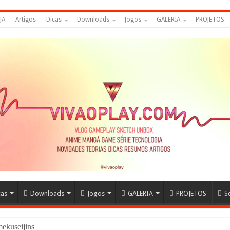
JA
Artigos
Dicas
Downloads
Jogos
GALERIA
PROJETOS
cas
Downloads
Jogos
GALERIA
PROJETOS
S
Namekuseijins – DRAGON BALL