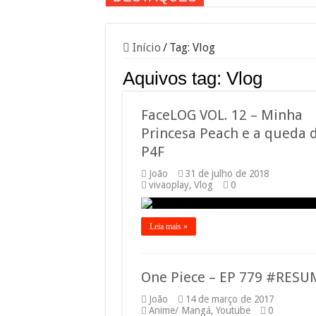
Início
/
Tag:
Vlog
Aquivos tag:
Vlog
FaceLOG VOL. 12 – Minha
Princesa Peach e a queda 
P4F
João
31 de julho de 2018
vivaoplay
,
Vlog
0
Leia mais »
One Piece – EP 779 #RES
João
14 de março de 2017
Anime/ Mangá
,
Youtube
0