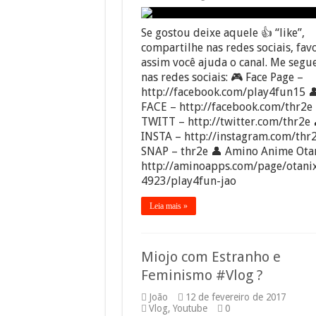
Se gostou deixe aquele 👍 “like”,
compartilhe nas redes sociais, favo
assim você ajuda o canal. Me segue
nas redes sociais: 🎮 Face Page –
http://facebook.com/play4fun15 
FACE – http://facebook.com/thr2e 
TWITT – http://twitter.com/thr2e 
INSTA – http://instagram.com/thr2
SNAP – thr2e 👤 Amino Anime Ota
http://aminoapps.com/page/otani
4923/play4fun-jao
Leia mais »
Miojo com Estranho e
Feminismo #Vlog ?
João
12 de fevereiro de 2017
Vlog
,
Youtube
0