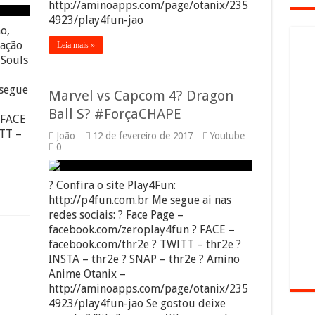
http://aminoapps.com/page/otanix/235
4923/play4fun-jao
o,
lação
Leia mais »
 Souls
 segue
Marvel vs Capcom 4? Dragon
Ball S? #ForçaCHAPE
 FACE
ITT –
João
12 de fevereiro de 2017
Youtube
0
? Confira o site Play4Fun:
http://p4fun.com.br Me segue ai nas
redes sociais: ? Face Page –
facebook.com/zeroplay4fun ? FACE –
facebook.com/thr2e ? TWITT – thr2e ?
INSTA – thr2e ? SNAP – thr2e ? Amino
Anime Otanix –
http://aminoapps.com/page/otanix/235
4923/play4fun-jao Se gostou deixe