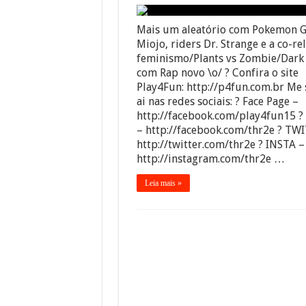
Mais um aleatório com Pokemon G
Miojo, riders Dr. Strange e a co-re
feminismo/Plants vs Zombie/Dark
com Rap novo \o/ ? Confira o site
Play4Fun: http://p4fun.com.br Me
ai nas redes sociais: ? Face Page –
http://facebook.com/play4fun15 ?
– http://facebook.com/thr2e ? TW
http://twitter.com/thr2e ? INSTA –
http://instagram.com/thr2e …
Leia mais »