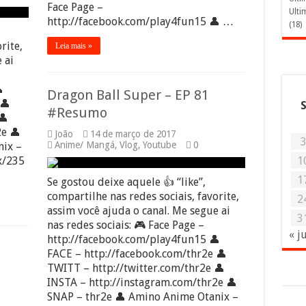
Face Page –
Ulti
http://facebook.com/play4fun15 👤 …
(18)
rite,
Leia mais »
 ai

Dragon Ball Super – EP 81
👤
#Resumo
👤
e 👤
João
14 de março de 2017
Anime/ Mangá
,
Vlog
,
Youtube
0
nix –
x/235
1
1
Se gostou deixe aquele 👍 “like”,
compartilhe nas redes sociais, favorite,
2
assim você ajuda o canal. Me segue ai
3
nas redes sociais: 🎮 Face Page –
« j
http://facebook.com/play4fun15 👤
FACE – http://facebook.com/thr2e 👤
TWITT – http://twitter.com/thr2e 👤
INSTA – http://instagram.com/thr2e 👤
SNAP – thr2e 👤 Amino Anime Otanix –