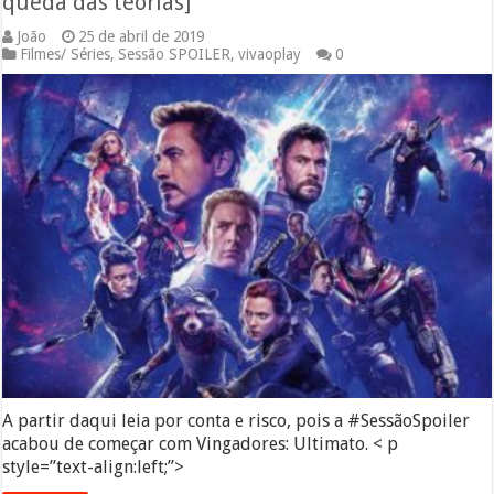
queda das teorias]
João
25 de abril de 2019
Filmes/ Séries
,
Sessão SPOILER
,
vivaoplay
0
A partir daqui leia por conta e risco, pois a #SessãoSpoiler
acabou de começar com Vingadores: Ultimato. < p
style=”text-align:left;”>