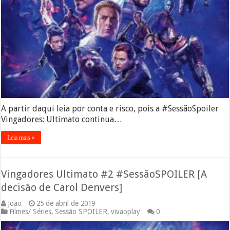
A partir daqui leia por conta e risco, pois a #SessãoSpoiler
Vingadores: Ultimato continua…
Leia mais »
Vingadores Ultimato #2 #SessãoSPOILER [A
decisão de Carol Denvers]
João
25 de abril de 2019
Filmes/ Séries
,
Sessão SPOILER
,
vivaoplay
0