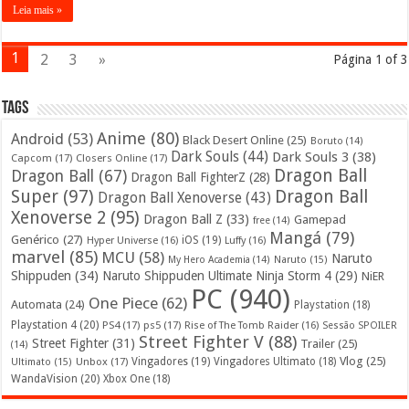
Leia mais »
1
2
3
»
Página 1 of 3
Tags
Anime
(80)
Android
(53)
Black Desert Online
(25)
Boruto
(14)
Dark Souls
(44)
Dark Souls 3
(38)
Capcom
(17)
Closers Online
(17)
Dragon Ball
Dragon Ball
(67)
Dragon Ball FighterZ
(28)
Super
(97)
Dragon Ball
Dragon Ball Xenoverse
(43)
Xenoverse 2
(95)
Dragon Ball Z
(33)
Gamepad
free
(14)
Mangá
(79)
Genérico
(27)
iOS
(19)
Hyper Universe
(16)
Luffy
(16)
marvel
(85)
MCU
(58)
Naruto
My Hero Academia
(14)
Naruto
(15)
Shippuden
(34)
Naruto Shippuden Ultimate Ninja Storm 4
(29)
NiER
PC
(940)
One Piece
(62)
Automata
(24)
Playstation
(18)
Playstation 4
(20)
PS4
(17)
ps5
(17)
Rise of The Tomb Raider
(16)
Sessão SPOILER
Street Fighter V
(88)
Street Fighter
(31)
Trailer
(25)
(14)
Vlog
(25)
Unbox
(17)
Vingadores
(19)
Vingadores Ultimato
(18)
Ultimato
(15)
WandaVision
(20)
Xbox One
(18)