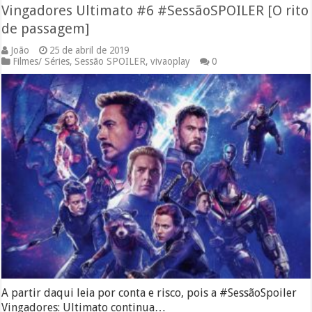
Vingadores Ultimato #6 #SessãoSPOILER [O rito
de passagem]
João
25 de abril de 2019
Filmes/ Séries
,
Sessão SPOILER
,
vivaoplay
0
A partir daqui leia por conta e risco, pois a #SessãoSpoiler
Vingadores: Ultimato continua…