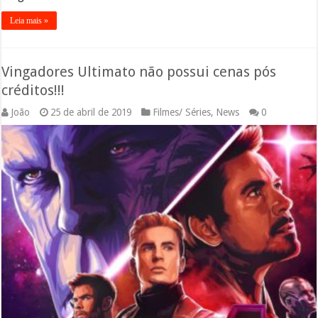
Leia mais »
Vingadores Ultimato não possui cenas pós
créditos!!!
João
25 de abril de 2019
Filmes/ Séries
,
News
0