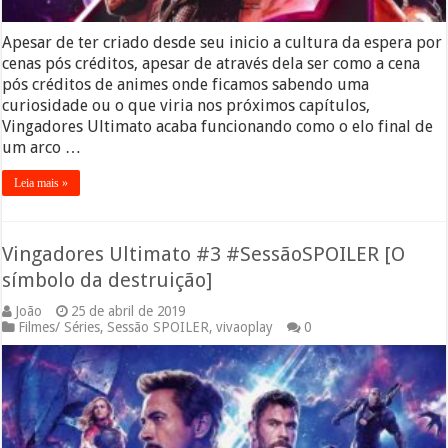
Apesar de ter criado desde seu inicio a cultura da espera por
cenas pós créditos, apesar de através dela ser como a cena
pós créditos de animes onde ficamos sabendo uma
curiosidade ou o que viria nos próximos capítulos,
Vingadores Ultimato acaba funcionando como o elo final de
um arco …
Leia mais »
Vingadores Ultimato #3 #SessãoSPOILER [O
símbolo da destruição]
João
25 de abril de 2019
Filmes/ Séries
,
Sessão SPOILER
,
vivaoplay
0