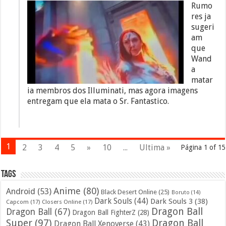
Rumo
res ja
sugeri
am
que
Wand
a
matar
ia membros dos Illuminati, mas agora imagens
entregam que ela mata o Sr. Fantastico.
1
2
3
4
5
»
10
...
Ultima »
Página 1 of 15
Tags
Anime
(80)
Android
(53)
Black Desert Online
(25)
Boruto
(14)
Dark Souls
(44)
Dark Souls 3
(38)
Capcom
(17)
Closers Online
(17)
Dragon Ball
Dragon Ball
(67)
Dragon Ball FighterZ
(28)
Super
(97)
Dragon Ball
Dragon Ball Xenoverse
(43)