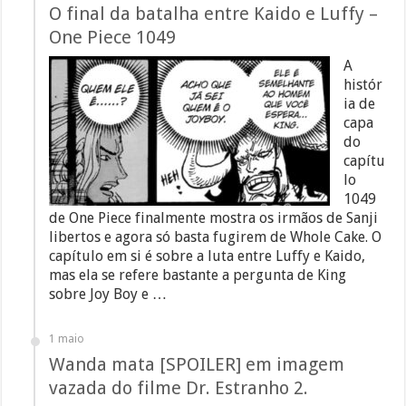
O final da batalha entre Kaido e Luffy –
One Piece 1049
A
histór
ia de
capa
do
capítu
lo
1049
de One Piece finalmente mostra os irmãos de Sanji
libertos e agora só basta fugirem de Whole Cake. O
capítulo em si é sobre a luta entre Luffy e Kaido,
mas ela se refere bastante a pergunta de King
sobre Joy Boy e …
1 maio
Wanda mata [SPOILER] em imagem
vazada do filme Dr. Estranho 2.