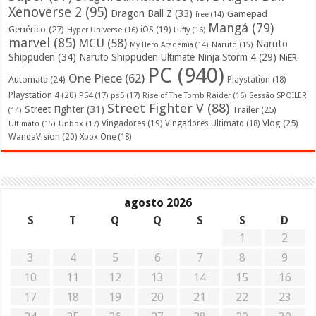
Xenoverse 2
(95)
Dragon Ball Z
(33)
Gamepad
free
(14)
Mangá
(79)
Genérico
(27)
iOS
(19)
Hyper Universe
(16)
Luffy
(16)
marvel
(85)
MCU
(58)
Naruto
My Hero Academia
(14)
Naruto
(15)
Shippuden
(34)
Naruto Shippuden Ultimate Ninja Storm 4
(29)
NiER
PC
(940)
One Piece
(62)
Automata
(24)
Playstation
(18)
Playstation 4
(20)
PS4
(17)
ps5
(17)
Rise of The Tomb Raider
(16)
Sessão SPOILER
Street Fighter V
(88)
Street Fighter
(31)
Trailer
(25)
(14)
Vlog
(25)
Unbox
(17)
Vingadores
(19)
Vingadores Ultimato
(18)
Ultimato
(15)
WandaVision
(20)
Xbox One
(18)
agosto 2026
S
T
Q
Q
S
S
D
1
2
3
4
5
6
7
8
9
10
11
12
13
14
15
16
17
18
19
20
21
22
23