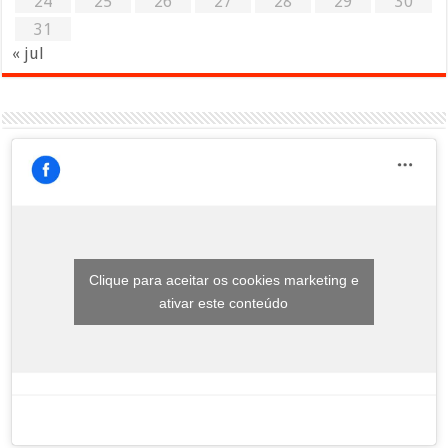
24
25
26
27
28
29
30
31
« jul
Clique para aceitar os cookies marketing e
ativar este conteúdo