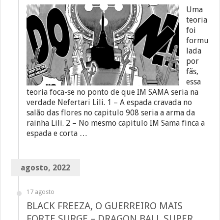
Uma
teoria
foi
formu
lada
por
fãs,
essa
teoria foca-se no ponto de que IM SAMA seria na
verdade Nefertari Lili. 1 – A espada cravada no
salão das flores no capitulo 908 seria a arma da
rainha Lili. 2 – No mesmo capitulo IM Sama finca a
espada e corta …
agosto, 2022
17 agosto
BLACK FREEZA, O GUERREIRO MAIS
FORTE SURGE – DRAGON BALL SUPER