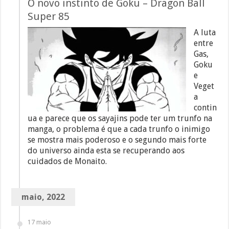
O novo instinto de Goku – Dragon Ball
Super 85
A luta
entre
Gas,
Goku
e
Veget
a
contin
ua e parece que os sayajins pode ter um trunfo na
manga, o problema é que a cada trunfo o inimigo
se mostra mais poderoso e o segundo mais forte
do universo ainda esta se recuperando aos
cuidados de Monaito.
maio, 2022
17 maio