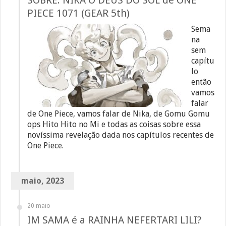
SOBRE: NIKA O DEUS DO SOL de ONE
PIECE 1071 (GEAR 5th)
Sema
na
sem
capítu
lo
então
vamos
falar
de One Piece, vamos falar de Nika, de Gomu Gomu
ops Hito Hito no Mi e todas as coisas sobre essa
novíssima revelação dada nos capítulos recentes de
One Piece.
maio, 2023
20 maio
IM SAMA é a RAINHA NEFERTARI LILI?