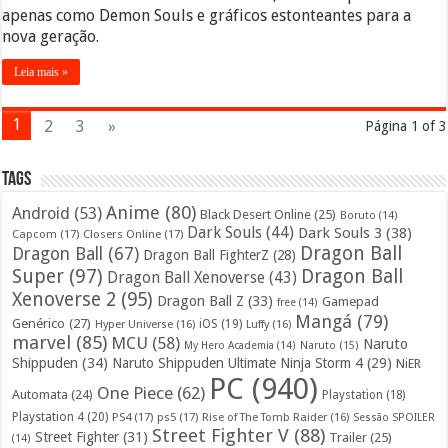
apenas como Demon Souls e gráficos estonteantes para a
nova geração.
Leia mais »
1
2
3
»
Página 1 of 3
Tags
Anime
(80)
Android
(53)
Black Desert Online
(25)
Boruto
(14)
Dark Souls
(44)
Dark Souls 3
(38)
Capcom
(17)
Closers Online
(17)
Dragon Ball
Dragon Ball
(67)
Dragon Ball FighterZ
(28)
Super
(97)
Dragon Ball
Dragon Ball Xenoverse
(43)
Xenoverse 2
(95)
Dragon Ball Z
(33)
Gamepad
free
(14)
Mangá
(79)
Genérico
(27)
iOS
(19)
Hyper Universe
(16)
Luffy
(16)
marvel
(85)
MCU
(58)
Naruto
My Hero Academia
(14)
Naruto
(15)
Shippuden
(34)
Naruto Shippuden Ultimate Ninja Storm 4
(29)
NiER
PC
(940)
One Piece
(62)
Automata
(24)
Playstation
(18)
Playstation 4
(20)
PS4
(17)
ps5
(17)
Rise of The Tomb Raider
(16)
Sessão SPOILER
Street Fighter V
(88)
Street Fighter
(31)
Trailer
(25)
(14)