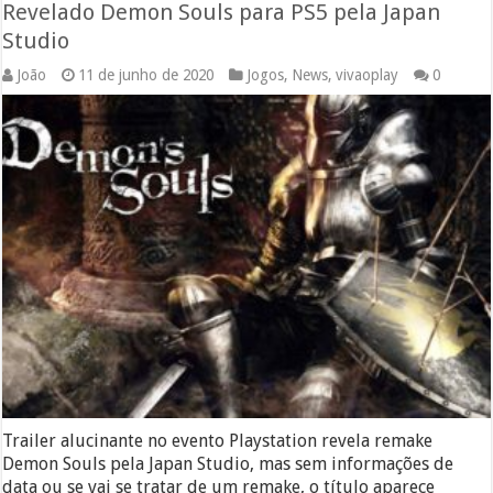
Revelado Demon Souls para PS5 pela Japan
Studio
João
11 de junho de 2020
Jogos
,
News
,
vivaoplay
0
Trailer alucinante no evento Playstation revela remake
Demon Souls pela Japan Studio, mas sem informações de
data ou se vai se tratar de um remake, o título aparece