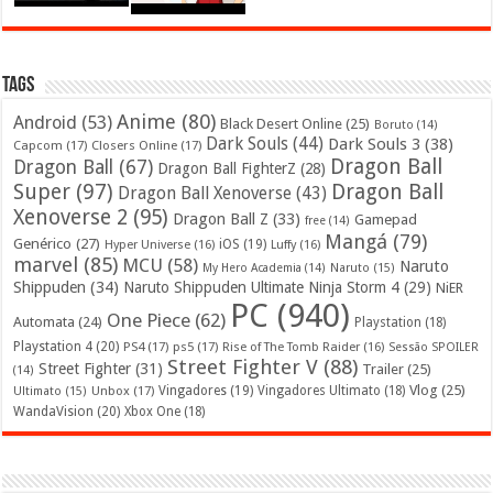
Tags
Anime
(80)
Android
(53)
Black Desert Online
(25)
Boruto
(14)
Dark Souls
(44)
Dark Souls 3
(38)
Capcom
(17)
Closers Online
(17)
Dragon Ball
Dragon Ball
(67)
Dragon Ball FighterZ
(28)
Super
(97)
Dragon Ball
Dragon Ball Xenoverse
(43)
Xenoverse 2
(95)
Dragon Ball Z
(33)
Gamepad
free
(14)
Mangá
(79)
Genérico
(27)
iOS
(19)
Hyper Universe
(16)
Luffy
(16)
marvel
(85)
MCU
(58)
Naruto
My Hero Academia
(14)
Naruto
(15)
Shippuden
(34)
Naruto Shippuden Ultimate Ninja Storm 4
(29)
NiER
PC
(940)
One Piece
(62)
Automata
(24)
Playstation
(18)
Playstation 4
(20)
PS4
(17)
ps5
(17)
Rise of The Tomb Raider
(16)
Sessão SPOILER
Street Fighter V
(88)
Street Fighter
(31)
Trailer
(25)
(14)
Vlog
(25)
Unbox
(17)
Vingadores
(19)
Vingadores Ultimato
(18)
Ultimato
(15)
WandaVision
(20)
Xbox One
(18)