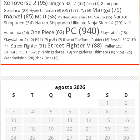
Xenoverse 2
(95)
Dragon Ball Z
(33)
Gamepad
free
(14)
Mangá
(79)
Genérico
(27)
iOS
(19)
Hyper Universe
(16)
Luffy
(16)
marvel
(85)
MCU
(58)
Naruto
My Hero Academia
(14)
Naruto
(15)
Shippuden
(34)
Naruto Shippuden Ultimate Ninja Storm 4
(29)
NiER
PC
(940)
One Piece
(62)
Automata
(24)
Playstation
(18)
Playstation 4
(20)
PS4
(17)
ps5
(17)
Rise of The Tomb Raider
(16)
Sessão SPOILER
Street Fighter V
(88)
Street Fighter
(31)
Trailer
(25)
(14)
Vlog
(25)
Unbox
(17)
Vingadores
(19)
Vingadores Ultimato
(18)
Ultimato
(15)
WandaVision
(20)
Xbox One
(18)
agosto 2026
S
T
Q
Q
S
S
D
1
2
3
4
5
6
7
8
9
10
11
12
13
14
15
16
17
18
19
20
21
22
23
24
25
26
27
28
29
30