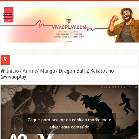
A verdade sobre os Namekuseijins – DRAGON BALL #News
Início
/
Anime/ Mangá
/
Dragon Ball Z Kakatot no
@vivaoplay
Clique para aceitar os cookies marketing e
ativar este conteúdo