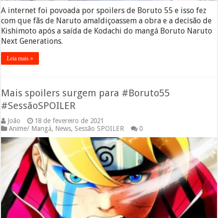
A internet foi povoada por spoilers de Boruto 55 e isso fez
com que fãs de Naruto amaldiçoassem a obra e a decisão de
Kishimoto após a saída de Kodachi do mangá Boruto Naruto
Next Generations.
Leia mais »
Mais spoilers surgem para #Boruto55
#SessãoSPOILER
João
18 de fevereiro de 2021
Anime/ Mangá
,
News
,
Sessão SPOILER
0