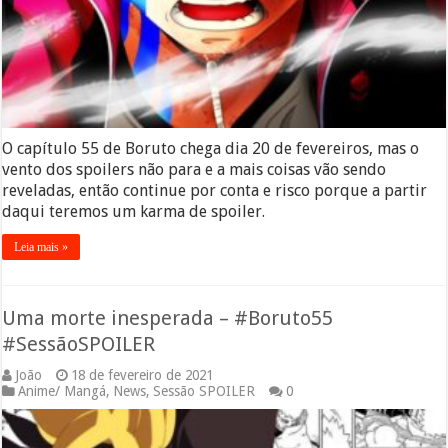
O capítulo 55 de Boruto chega dia 20 de fevereiros, mas o
vento dos spoilers não para e a mais coisas vão sendo
reveladas, então continue por conta e risco porque a partir
daqui teremos um karma de spoiler.
Leia mais »
Uma morte inesperada – #Boruto55
#SessãoSPOILER
João
18 de fevereiro de 2021
Anime/ Mangá
,
News
,
Sessão SPOILER
0