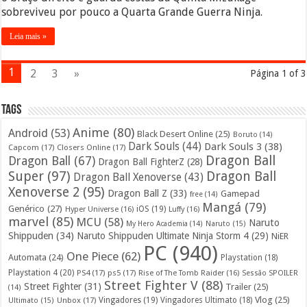
sobreviveu por pouco a Quarta Grande Guerra Ninja.
Leia mais »
1
2
3
»
Página 1 of 3
Tags
Anime
(80)
Android
(53)
Black Desert Online
(25)
Boruto
(14)
Dark Souls
(44)
Dark Souls 3
(38)
Capcom
(17)
Closers Online
(17)
Dragon Ball
Dragon Ball
(67)
Dragon Ball FighterZ
(28)
Super
(97)
Dragon Ball
Dragon Ball Xenoverse
(43)
Xenoverse 2
(95)
Dragon Ball Z
(33)
Gamepad
free
(14)
Mangá
(79)
Genérico
(27)
iOS
(19)
Hyper Universe
(16)
Luffy
(16)
marvel
(85)
MCU
(58)
Naruto
My Hero Academia
(14)
Naruto
(15)
Shippuden
(34)
Naruto Shippuden Ultimate Ninja Storm 4
(29)
NiER
PC
(940)
One Piece
(62)
Automata
(24)
Playstation
(18)
Playstation 4
(20)
PS4
(17)
ps5
(17)
Rise of The Tomb Raider
(16)
Sessão SPOILER
Street Fighter V
(88)
Street Fighter
(31)
Trailer
(25)
(14)
Vlog
(25)
Unbox
(17)
Vingadores
(19)
Vingadores Ultimato
(18)
Ultimato
(15)