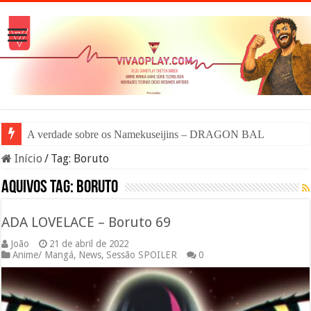
A verdade sobre os Namekuseijins – DRAGON BALL #News
Início
/
Tag:
Boruto
Aquivos tag:
Boruto
ADA LOVELACE – Boruto 69
João
21 de abril de 2022
Anime/ Mangá
,
News
,
Sessão SPOILER
0