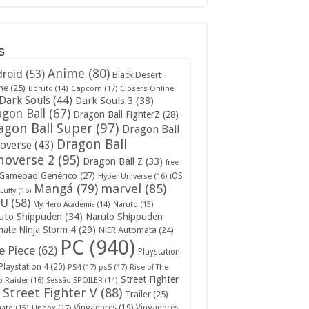
s
Anime
(80)
roid
(53)
Black Desert
ne
(25)
Capcom
(17)
Closers Online
Boruto
(14)
Dark Souls
(44)
Dark Souls 3
(38)
gon Ball
(67)
Dragon Ball FighterZ
(28)
agon Ball Super
(97)
Dragon Ball
Dragon Ball
overse
(43)
noverse 2
(95)
Dragon Ball Z
(33)
free
Gamepad Genérico
(27)
iOS
Hyper Universe
(16)
Mangá
(79)
marvel
(85)
Luffy
(16)
U
(58)
My Hero Academia
(14)
Naruto
(15)
uto Shippuden
(34)
Naruto Shippuden
mate Ninja Storm 4
(29)
NiER Automata
(24)
PC
(940)
 Piece
(62)
Playstation
Playstation 4
(20)
PS4
(17)
ps5
(17)
Rise of The
Street Fighter
 Raider
(16)
Sessão SPOILER
(14)
Street Fighter V
(88)
Trailer
(25)
Unbox
(17)
Vingadores
(19)
Vingadores
mato
(15)