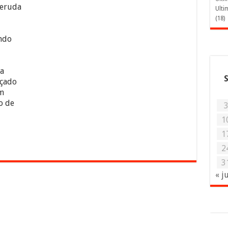
ruda
Ulti
(18)
ndo
da
nçado
m
o de
1
1
2
3
« j