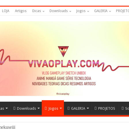
LOJA
Artigos
Dicas
Downloads
Jogos
GALERIA
PROJET
cas
Downloads
Jogos
GALERIA
PROJETOS
S
amekuseijins – DRAGON BA