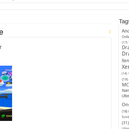
Tag
e
And
Onli
(17)
r
Dra
Dr
Xen
Xe
(14)
(19)
MC
Nar
Ulti
One
(18)
Tomb
(31)
Ulti