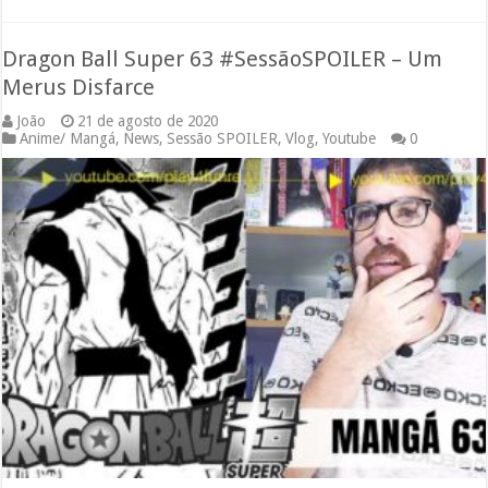
Dragon Ball Super 63 #SessãoSPOILER – Um
Merus Disfarce
João
21 de agosto de 2020
Anime/ Mangá
,
News
,
Sessão SPOILER
,
Vlog
,
Youtube
0