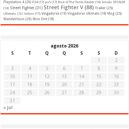
Playstation 4
(20)
PS4
(17)
ps5
(17)
Rise of The Tomb Raider
(16)
Sessão SPOILER
Street Fighter V
(88)
Street Fighter
(31)
Trailer
(25)
(14)
Vlog
(25)
Unbox
(17)
Vingadores
(19)
Vingadores Ultimato
(18)
Ultimato
(15)
WandaVision
(20)
Xbox One
(18)
agosto 2026
S
T
Q
Q
S
S
D
1
2
3
4
5
6
7
8
9
10
11
12
13
14
15
16
17
18
19
20
21
22
23
24
25
26
27
28
29
30
31
« jul