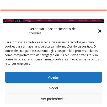
Gerenciar Consentimento de
Cookies
Para fornecer as melhores experiências, usamos tecnologias como
Clique para aceitar os cookies marketing e
cookies para armazenar e/ou acessar informações do dispositivo. O
ativar este conteúdo
consentimento para essas tecnologias nos permitirá processar dados
como comportamento de navegação ou IDs exclusivos neste site. Não
consentir ou retirar o consentimento pode afetar negativamente certos
recursos e funções.
Aceitar
Negar
Powered by
João de Jesus Junior
| Designed by
vivaoplay
Ver preferências