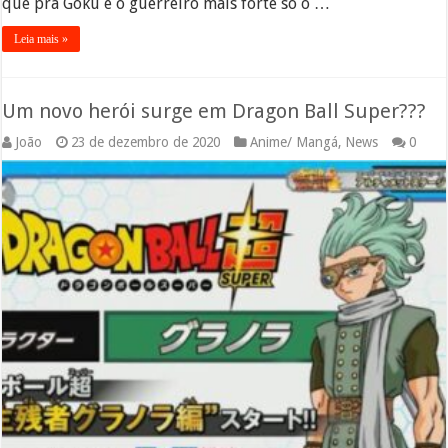
que pra Goku é o guerreiro mais forte só o …
Leia mais »
Um novo herói surge em Dragon Ball Super???
João
23 de dezembro de 2020
Anime/ Mangá
,
News
0