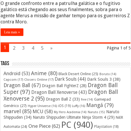
O grande confronto entre a patrulha galática e o fugitivo
galático está chegando aos seus finalmentes, sobra para o
agente Merus a missão de ganhar tempo para os guerreiros Z
contra Moro.
Leia mais »
1
2
3
4
5
»
Página 1 of 5
Tags
Anime
(80)
Android
(53)
Black Desert Online
(25)
Boruto
(14)
Dark Souls
(44)
Dark Souls 3
(38)
Capcom
(17)
Closers Online
(17)
Dragon Ball
Dragon Ball
(67)
Dragon Ball FighterZ
(28)
Super
(97)
Dragon Ball
Dragon Ball Xenoverse
(43)
Xenoverse 2
(95)
Dragon Ball Z
(33)
Gamepad
free
(14)
Mangá
(79)
Genérico
(27)
iOS
(19)
Hyper Universe
(16)
Luffy
(16)
marvel
(85)
MCU
(58)
Naruto
My Hero Academia
(14)
Naruto
(15)
Shippuden
(34)
Naruto Shippuden Ultimate Ninja Storm 4
(29)
NiER
PC
(940)
One Piece
(62)
Automata
(24)
Playstation
(18)