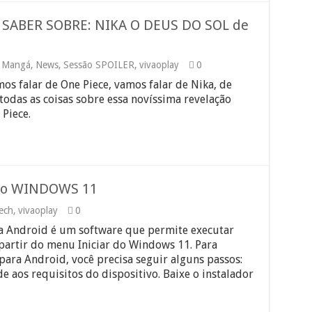
SABER SOBRE: NIKA O DEUS DO SOL de
 Mangá
,
News
,
Sessão SPOILER
,
vivaoplay
0
s falar de One Piece, vamos falar de Nika, de
odas as coisas sobre essa novíssima revelação
Piece.
 no WINDOWS 11
ech
,
vivaoplay
0
 Android é um software que permite executar
partir do menu Iniciar do Windows 11. Para
ara Android, você precisa seguir alguns passos:
de aos requisitos do dispositivo. Baixe o instalador