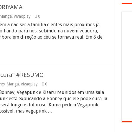
ORIYAMA
 Mangá
,
vivaoplay
0
m a não ser a familia e entes mais próximos já
 olhando para nós, subindo na nuvem voadora,
bora em direção ao céu se tornava real. Em 8 de
a cura” #RESUMO
me/ Mangá
,
vivaoplay
0
Bonney, Vegapunk e Kizaru reunidos em uma sala
unk está explicando a Bonney que ele pode curá-la
 será longo e doloroso. Kuma pede a Vegapunk
possível, mas Vegapunk …