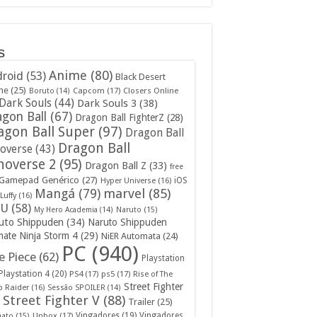
s
Anime
(80)
roid
(53)
Black Desert
ne
(25)
Capcom
(17)
Closers Online
Boruto
(14)
Dark Souls
(44)
Dark Souls 3
(38)
gon Ball
(67)
Dragon Ball FighterZ
(28)
agon Ball Super
(97)
Dragon Ball
Dragon Ball
overse
(43)
noverse 2
(95)
Dragon Ball Z
(33)
free
Gamepad Genérico
(27)
iOS
Hyper Universe
(16)
Mangá
(79)
marvel
(85)
Luffy
(16)
U
(58)
My Hero Academia
(14)
Naruto
(15)
uto Shippuden
(34)
Naruto Shippuden
mate Ninja Storm 4
(29)
NiER Automata
(24)
PC
(940)
 Piece
(62)
Playstation
Playstation 4
(20)
PS4
(17)
ps5
(17)
Rise of The
Street Fighter
 Raider
(16)
Sessão SPOILER
(14)
Street Fighter V
(88)
Trailer
(25)
Unbox
(17)
Vingadores
(19)
Vingadores
mato
(15)