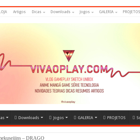
LOJA
Artigos
Dicas
Downloads
Jogos
GALERIA
PROJETO
cas
Downloads
Jogos
GALERIA
PROJETOS
S
Namekuseijins – DRAGON BALL #News