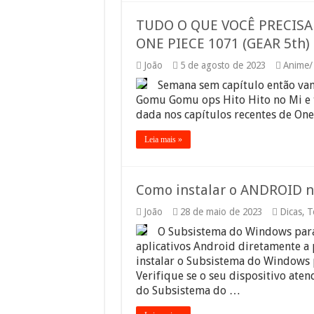
TUDO O QUE VOCÊ PRECISA 
ONE PIECE 1071 (GEAR 5th)
João
5 de agosto de 2023
Anime/
Semana sem capítulo então vamo
Gomu Gomu ops Hito Hito no Mi e t
dada nos capítulos recentes de One 
Leia mais »
Como instalar o ANDROID
João
28 de maio de 2023
Dicas
,
T
O Subsistema do Windows para
aplicativos Android diretamente a 
instalar o Subsistema do Windows p
Verifique se o seu dispositivo aten
do Subsistema do …