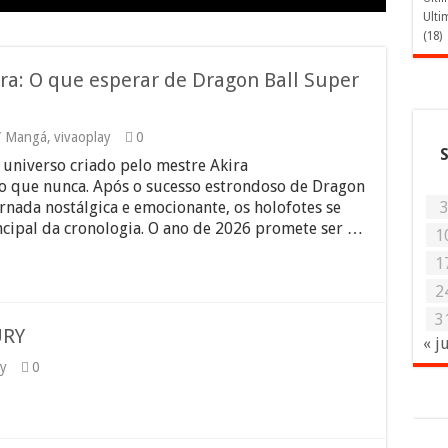
Ulti
(18)
a: O que esperar de Dragon Ball Super
/ Mangá
,
vivaoplay
0
universo criado pelo mestre Akira
o que nunca. Após o sucesso estrondoso de Dragon
rnada nostálgica e emocionante, os holofotes se
ncipal da cronologia. O ano de 2026 promete ser …
1
1
2
3
URY
« j
ay
0