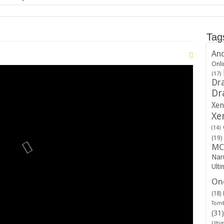
Tag
And
Onli
(17)
Dra
Dr
Xen
Xe
(14)
(19)
MC
Nar
Ulti
One
(18)
Tomb
(31)
Ulti