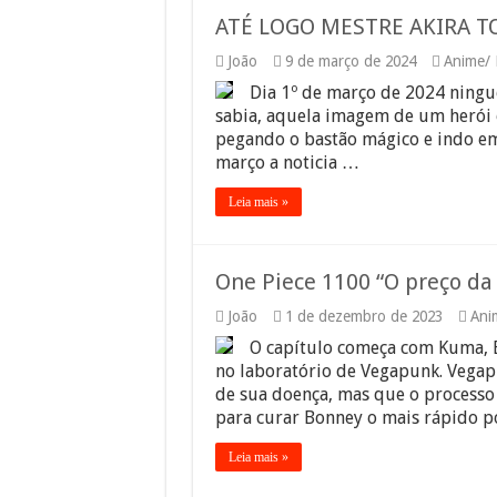
ATÉ LOGO MESTRE AKIRA T
João
9 de março de 2024
Anime/
Dia 1º de março de 2024 ningué
sabia, aquela imagem de um herói
pegando o bastão mágico e indo em
março a noticia …
Leia mais »
One Piece 1100 “O preço d
João
1 de dezembro de 2023
Ani
O capítulo começa com Kuma, 
no laboratório de Vegapunk. Vegap
de sua doença, mas que o processo
para curar Bonney o mais rápido 
Leia mais »