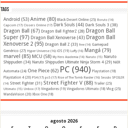
Tags
Anime
(80)
Android
(53)
Black Desert Online
(25)
Boruto
(14)
Dark Souls
(44)
Dark Souls 3
(38)
Capcom
(17)
Closers Online
(17)
Dragon Ball
Dragon Ball
(67)
Dragon Ball FighterZ
(28)
Super
(97)
Dragon Ball
Dragon Ball Xenoverse
(43)
Xenoverse 2
(95)
Dragon Ball Z
(33)
Gamepad
free
(14)
Mangá
(79)
Genérico
(27)
iOS
(19)
Hyper Universe
(16)
Luffy
(16)
marvel
(85)
MCU
(58)
Naruto
My Hero Academia
(14)
Naruto
(15)
Shippuden
(34)
Naruto Shippuden Ultimate Ninja Storm 4
(29)
NiER
PC
(940)
One Piece
(62)
Automata
(24)
Playstation
(18)
Playstation 4
(20)
PS4
(17)
ps5
(17)
Rise of The Tomb Raider
(16)
Sessão SPOILER
Street Fighter V
(88)
Street Fighter
(31)
Trailer
(25)
(14)
Vlog
(25)
Unbox
(17)
Vingadores
(19)
Vingadores Ultimato
(18)
Ultimato
(15)
WandaVision
(20)
Xbox One
(18)
agosto 2026