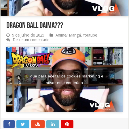
DRAGON BALL DAIMA???
9 de julho de 2025
Anime/ Mangá
,
Youtube
Deixe um comentário
Clique para aceitar os cookies marketing e
ativar este conteúdo