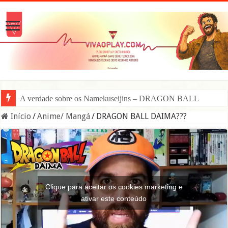
A verdade sobre os Namekuseijins – DRAGON BALL #News
Início
/
Anime/ Mangá
/
DRAGON BALL DAIMA???
Clique para aceitar os cookies marketing e
ativar este conteúdo