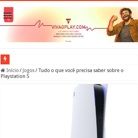
A verdade sobre os Namekuseijins – DRAGON BALL #News
Início
/
Jogos
/
Tudo o que você precisa saber sobre o
Playstation 5