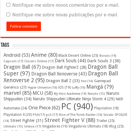
Notifique-me sobre novos comentários por e-mail.
Notifique-me sobre novas publicações por e-mail.
Tags
Anime
(80)
Android
(53)
Black Desert Online
(25)
Boruto
(14)
Dark Souls
(44)
Dark Souls 3
(38)
Capcom
(17)
Closers Online
(17)
Dragon Ball
Dragon Ball
(67)
Dragon Ball FighterZ
(28)
Super
(97)
Dragon Ball
Dragon Ball Xenoverse
(43)
Xenoverse 2
(95)
Dragon Ball Z
(33)
Gamepad
free
(14)
Mangá
(79)
Genérico
(27)
iOS
(19)
Hyper Universe
(16)
Luffy
(16)
marvel
(85)
MCU
(58)
Naruto
My Hero Academia
(14)
Naruto
(15)
Shippuden
(34)
Naruto Shippuden Ultimate Ninja Storm 4
(29)
NiER
PC
(940)
One Piece
(62)
Automata
(24)
Playstation
(18)
Playstation 4
(20)
PS4
(17)
ps5
(17)
Rise of The Tomb Raider
(16)
Sessão SPOILER
Street Fighter V
(88)
Street Fighter
(31)
Trailer
(25)
(14)
Vlog
(25)
Unbox
(17)
Vingadores
(19)
Vingadores Ultimato
(18)
Ultimato
(15)