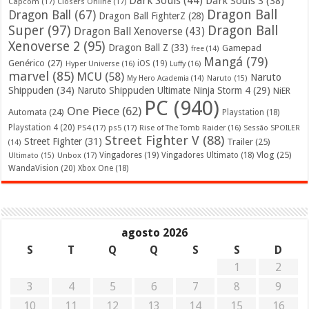
Dark Souls
(44)
Dark Souls 3
(38)
Capcom
(17)
Closers Online
(17)
Dragon Ball
Dragon Ball
(67)
Dragon Ball FighterZ
(28)
Super
(97)
Dragon Ball
Dragon Ball Xenoverse
(43)
Xenoverse 2
(95)
Dragon Ball Z
(33)
Gamepad
free
(14)
Mangá
(79)
Genérico
(27)
iOS
(19)
Hyper Universe
(16)
Luffy
(16)
marvel
(85)
MCU
(58)
Naruto
My Hero Academia
(14)
Naruto
(15)
Shippuden
(34)
Naruto Shippuden Ultimate Ninja Storm 4
(29)
NiER
PC
(940)
One Piece
(62)
Automata
(24)
Playstation
(18)
Playstation 4
(20)
PS4
(17)
ps5
(17)
Rise of The Tomb Raider
(16)
Sessão SPOILER
Street Fighter V
(88)
Street Fighter
(31)
Trailer
(25)
(14)
Vlog
(25)
Unbox
(17)
Vingadores
(19)
Vingadores Ultimato
(18)
Ultimato
(15)
WandaVision
(20)
Xbox One
(18)
agosto 2026
S
T
Q
Q
S
S
D
1
2
3
4
5
6
7
8
9
10
11
12
13
14
15
16