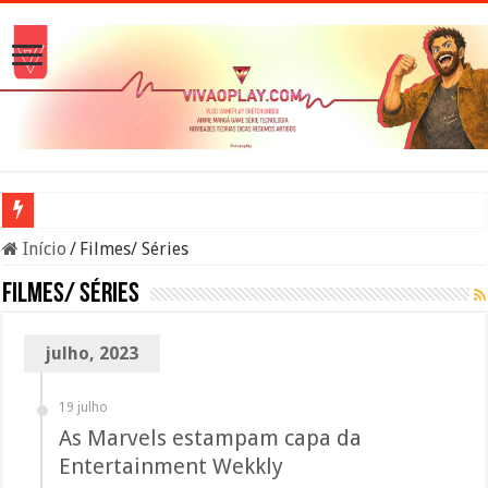
A verdade sobre os Namekuseijins – DRAGON BALL #News
Início
/
Filmes/ Séries
Filmes/ Séries
julho, 2023
19 julho
As Marvels estampam capa da
Entertainment Wekkly