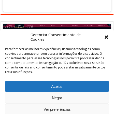
Gerenciar Consentimento de
Cookies
Para fornecer as melhores experiências, usamos tecnologias como
Clique para aceitar os cookies marketing e
cookies para armazenar e/ou acessar informações do dispositivo. O
ativar este conteúdo
consentimento para essas tecnologias nos permitirá processar dados
como comportamento de navegação ou IDs exclusivos neste site. Não
consentir ou retirar o consentimento pode afetar negativamente certos
recursos e funções.
Aceitar
Negar
Powered by
João de Jesus Junior
| Designed by
vivaoplay
Ver preferências