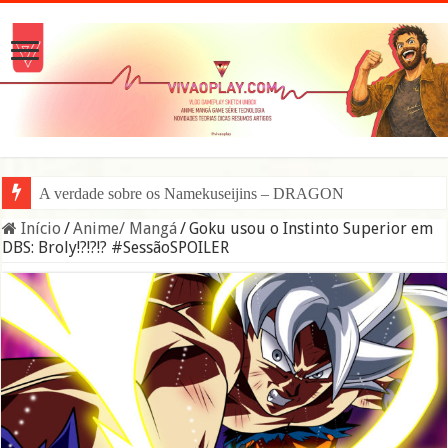
A verdade sobre os Namekuseijins – DRAGON BALL #News
Início
/
Anime/ Mangá
/
Goku usou o Instinto Superior em
DBS: Broly!?!?!? #SessãoSPOILER