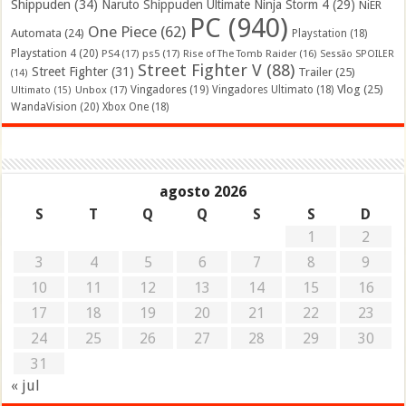
Shippuden
(34)
Naruto Shippuden Ultimate Ninja Storm 4
(29)
NiER
PC
(940)
One Piece
(62)
Automata
(24)
Playstation
(18)
Playstation 4
(20)
PS4
(17)
ps5
(17)
Rise of The Tomb Raider
(16)
Sessão SPOILER
Street Fighter V
(88)
Street Fighter
(31)
Trailer
(25)
(14)
Vlog
(25)
Unbox
(17)
Vingadores
(19)
Vingadores Ultimato
(18)
Ultimato
(15)
WandaVision
(20)
Xbox One
(18)
agosto 2026
S
T
Q
Q
S
S
D
1
2
3
4
5
6
7
8
9
10
11
12
13
14
15
16
17
18
19
20
21
22
23
24
25
26
27
28
29
30
31
« jul