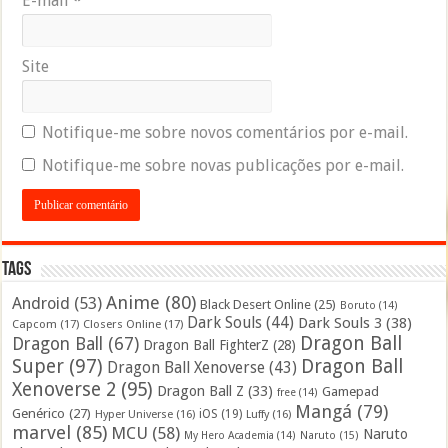
E-mail
*
Site
Notifique-me sobre novos comentários por e-mail.
Notifique-me sobre novas publicações por e-mail.
Tags
Anime
(80)
Android
(53)
Black Desert Online
(25)
Boruto
(14)
Dark Souls
(44)
Dark Souls 3
(38)
Capcom
(17)
Closers Online
(17)
Dragon Ball
Dragon Ball
(67)
Dragon Ball FighterZ
(28)
Super
(97)
Dragon Ball
Dragon Ball Xenoverse
(43)
Xenoverse 2
(95)
Dragon Ball Z
(33)
Gamepad
free
(14)
Mangá
(79)
Genérico
(27)
iOS
(19)
Hyper Universe
(16)
Luffy
(16)
marvel
(85)
MCU
(58)
Naruto
My Hero Academia
(14)
Naruto
(15)