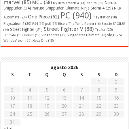
marvel
(85)
MCU
(58)
Naruto
My Hero Academia
(14)
Naruto
(15)
Shippuden
(34)
Naruto Shippuden Ultimate Ninja Storm 4
(29)
NiER
PC
(940)
One Piece
(62)
Automata
(24)
Playstation
(18)
Playstation 4
(20)
PS4
(17)
ps5
(17)
Rise of The Tomb Raider
(16)
Sessão SPOILER
Street Fighter V
(88)
Street Fighter
(31)
Trailer
(25)
(14)
Vlog
(25)
Unbox
(17)
Vingadores
(19)
Vingadores Ultimato
(18)
Ultimato
(15)
WandaVision
(20)
Xbox One
(18)
agosto 2026
S
T
Q
Q
S
S
D
1
2
3
4
5
6
7
8
9
10
11
12
13
14
15
16
17
18
19
20
21
22
23
24
25
26
27
28
29
30
31