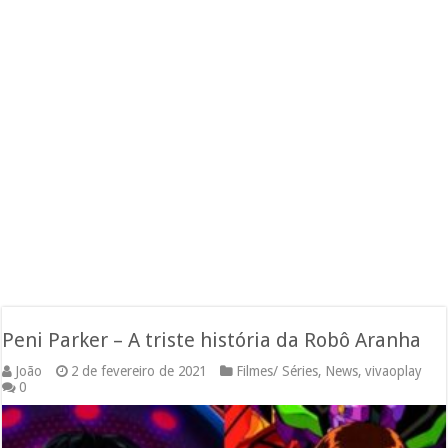
Peni Parker – A triste história da Robô Aranha
João
2 de fevereiro de 2021
Filmes/ Séries
,
News
,
vivaoplay
0