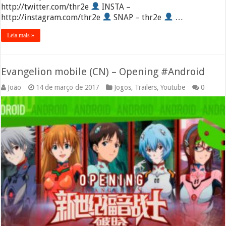
http://twitter.com/thr2e
INSTA –
http://instagram.com/thr2e
SNAP – thr2e
…
Leia mais »
Evangelion mobile (CN) – Opening #Android
João
14 de março de 2017
Jogos
,
Trailers
,
Youtube
0