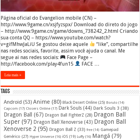
Página oficial do Evangelion mobile (CN) –
http://www.9game.cn/xsjfyzspx/ Download do direto do jogo
– http://www.9game.cn/game/downs_738242_2.html Criando
sua conta QQ – https://www.youtube.com/watch?
v=gifMhwJaLiU Se gostou deixe aquele
“like”, compartilhe
nas redes sociais, favorite, assim você ajuda o canal. Me
segue ai nas redes sociais:
Face Page –
http://facebook.com/play4fun15
FACE …
Leia mais »
Tags
Anime
(80)
Android
(53)
Black Desert Online
(25)
Boruto
(14)
Dark Souls
(44)
Dark Souls 3
(38)
Capcom
(17)
Closers Online
(17)
Dragon Ball
Dragon Ball
(67)
Dragon Ball FighterZ
(28)
Super
(97)
Dragon Ball
Dragon Ball Xenoverse
(43)
Xenoverse 2
(95)
Dragon Ball Z
(33)
Gamepad
free
(14)
Mangá
(79)
Genérico
(27)
iOS
(19)
Hyper Universe
(16)
Luffy
(16)