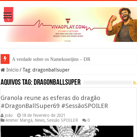
A verdade sobre os Namekuseijins – DRAGON BALL
Início
/
Tag:
dragonballsuper
Aquivos tag:
dragonballsuper
Granola reune as esferas do dragão
#DragonBallSuper69 #SessãoSPOILER
João
18 de fevereiro de 2021
Anime/ Mangá
,
News
,
Sessão SPOILER
0