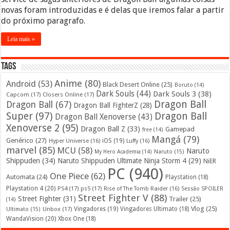
novas foram introduzidas e é delas que iremos falar a partir
do próximo paragrafo.
Leia mais »
Tags
Anime
(80)
Android
(53)
Black Desert Online
(25)
Boruto
(14)
Dark Souls
(44)
Dark Souls 3
(38)
Capcom
(17)
Closers Online
(17)
Dragon Ball
Dragon Ball
(67)
Dragon Ball FighterZ
(28)
Super
(97)
Dragon Ball
Dragon Ball Xenoverse
(43)
Xenoverse 2
(95)
Dragon Ball Z
(33)
Gamepad
free
(14)
Mangá
(79)
Genérico
(27)
iOS
(19)
Hyper Universe
(16)
Luffy
(16)
marvel
(85)
MCU
(58)
Naruto
My Hero Academia
(14)
Naruto
(15)
Shippuden
(34)
Naruto Shippuden Ultimate Ninja Storm 4
(29)
NiER
PC
(940)
One Piece
(62)
Automata
(24)
Playstation
(18)
Playstation 4
(20)
PS4
(17)
ps5
(17)
Rise of The Tomb Raider
(16)
Sessão SPOILER
Street Fighter V
(88)
Street Fighter
(31)
Trailer
(25)
(14)
Vlog
(25)
Unbox
(17)
Vingadores
(19)
Vingadores Ultimato
(18)
Ultimato
(15)
WandaVision
(20)
Xbox One
(18)