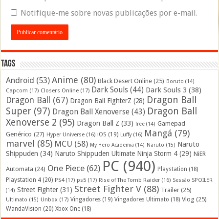
Notifique-me sobre novas publicações por e-mail.
Tags
Anime
(80)
Android
(53)
Black Desert Online
(25)
Boruto
(14)
Dark Souls
(44)
Dark Souls 3
(38)
Capcom
(17)
Closers Online
(17)
Dragon Ball
Dragon Ball
(67)
Dragon Ball FighterZ
(28)
Super
(97)
Dragon Ball
Dragon Ball Xenoverse
(43)
Xenoverse 2
(95)
Dragon Ball Z
(33)
Gamepad
free
(14)
Mangá
(79)
Genérico
(27)
iOS
(19)
Hyper Universe
(16)
Luffy
(16)
marvel
(85)
MCU
(58)
Naruto
My Hero Academia
(14)
Naruto
(15)
Shippuden
(34)
Naruto Shippuden Ultimate Ninja Storm 4
(29)
NiER
PC
(940)
One Piece
(62)
Automata
(24)
Playstation
(18)
Playstation 4
(20)
PS4
(17)
ps5
(17)
Rise of The Tomb Raider
(16)
Sessão SPOILER
Street Fighter V
(88)
Street Fighter
(31)
Trailer
(25)
(14)
Vlog
(25)
Unbox
(17)
Vingadores
(19)
Vingadores Ultimato
(18)
Ultimato
(15)
WandaVision
(20)
Xbox One
(18)