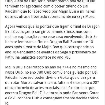
Uub. Além de Uub ser a reencarnação boa de Buu ele
também foi agraciado com o poder divino do Dai
Kaioshin que foi absorvido por Majin Buu a milhares
de anos atrás e libertado recentemente na saga Moro.
Agora vemos que as pontas que ligam o final de Dragon
Ball Z começam a surgir com mais afinco, mas com
melhor exploração como esse caso envolvendo Uub. Se
bem se lembram o fim de Dragon Ball Z acontece 10
anos após a morte de Majin Boo que corresponde ao
ano 784 enquanto os eventos da Saga o prisioneiro da
Patrulha Galáctica acontece no ano 780.
Majin Buu é derrotado no ano de 774 e no mesmo ano
nasce Uub, no ano 780 Uub com 6 anos guiado por Dai
Kaioshin doa seu poder divino a Goku que o usa para
derrotar Moro e salvar a terra, faltam 4 anos para o 28º
oitavo torneio de artes marciais, este é o torneio que
encerra Dragon Ball Z, é o torneio onde Pan vence Goten
e Goku conhece Uub e consequentemente decide treina-
lo.