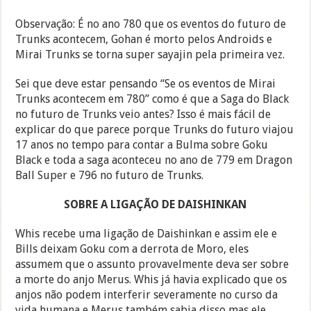
Observação: É no ano 780 que os eventos do futuro de
Trunks acontecem, Gohan é morto pelos Androids e
Mirai Trunks se torna super sayajin pela primeira vez.
Sei que deve estar pensando “Se os eventos de Mirai
Trunks acontecem em 780” como é que a Saga do Black
no futuro de Trunks veio antes? Isso é mais fácil de
explicar do que parece porque Trunks do futuro viajou
17 anos no tempo para contar a Bulma sobre Goku
Black e toda a saga aconteceu no ano de 779 em Dragon
Ball Super e 796 no futuro de Trunks.
SOBRE A LIGAÇÃO DE DAISHINKAN
Whis recebe uma ligação de Daishinkan e assim ele e
Bills deixam Goku com a derrota de Moro, eles
assumem que o assunto provavelmente deva ser sobre
a morte do anjo Merus. Whis já havia explicado que os
anjos não podem interferir severamente no curso da
vida humana e Merus também sabia disso mas ele