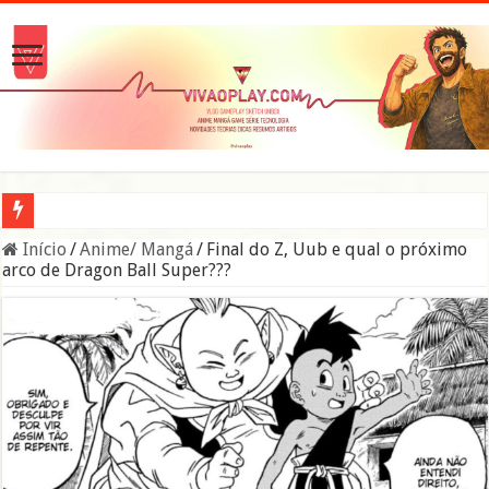
A verdade sobre os Namekuseijins – DRAGON BALL #News
Início
/
Anime/ Mangá
/
Final do Z, Uub e qual o próximo
arco de Dragon Ball Super???