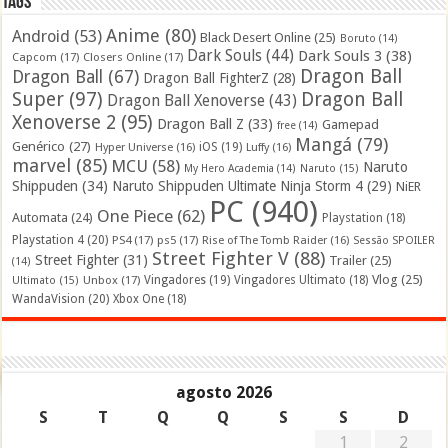
Tags
Anime
(80)
Android
(53)
Black Desert Online
(25)
Boruto
(14)
Dark Souls
(44)
Dark Souls 3
(38)
Capcom
(17)
Closers Online
(17)
Dragon Ball
Dragon Ball
(67)
Dragon Ball FighterZ
(28)
Super
(97)
Dragon Ball
Dragon Ball Xenoverse
(43)
Xenoverse 2
(95)
Dragon Ball Z
(33)
Gamepad
free
(14)
Mangá
(79)
Genérico
(27)
iOS
(19)
Hyper Universe
(16)
Luffy
(16)
marvel
(85)
MCU
(58)
Naruto
My Hero Academia
(14)
Naruto
(15)
Shippuden
(34)
Naruto Shippuden Ultimate Ninja Storm 4
(29)
NiER
PC
(940)
One Piece
(62)
Automata
(24)
Playstation
(18)
Playstation 4
(20)
PS4
(17)
ps5
(17)
Rise of The Tomb Raider
(16)
Sessão SPOILER
Street Fighter V
(88)
Street Fighter
(31)
Trailer
(25)
(14)
Vlog
(25)
Unbox
(17)
Vingadores
(19)
Vingadores Ultimato
(18)
Ultimato
(15)
WandaVision
(20)
Xbox One
(18)
agosto 2026
S
T
Q
Q
S
S
D
1
2