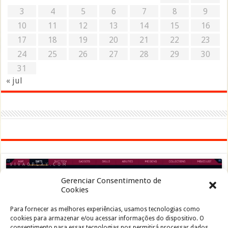
3
4
5
6
7
8
9
10
11
12
13
14
15
16
17
18
19
20
21
22
23
24
25
26
27
28
29
30
31
« jul
Gerenciar Consentimento de
Cookies
Para fornecer as melhores experiências, usamos tecnologias como
Clique para aceitar os cookies marketing e
cookies para armazenar e/ou acessar informações do dispositivo. O
ativar este conteúdo
consentimento para essas tecnologias nos permitirá processar dados