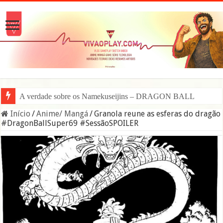
A verdade sobre os Namekuseijins – DRAGON BALL #News
Início
/
Anime/ Mangá
/
Granola reune as esferas do dragão
#DragonBallSuper69 #SessãoSPOILER