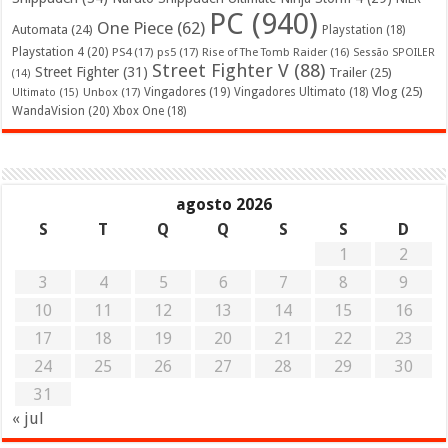
PC
(940)
One Piece
(62)
Automata
(24)
Playstation
(18)
Playstation 4
(20)
PS4
(17)
ps5
(17)
Rise of The Tomb Raider
(16)
Sessão SPOILER
Street Fighter V
(88)
Street Fighter
(31)
Trailer
(25)
(14)
Vlog
(25)
Unbox
(17)
Vingadores
(19)
Vingadores Ultimato
(18)
Ultimato
(15)
WandaVision
(20)
Xbox One
(18)
agosto 2026
S
T
Q
Q
S
S
D
1
2
3
4
5
6
7
8
9
10
11
12
13
14
15
16
17
18
19
20
21
22
23
24
25
26
27
28
29
30
31
« jul