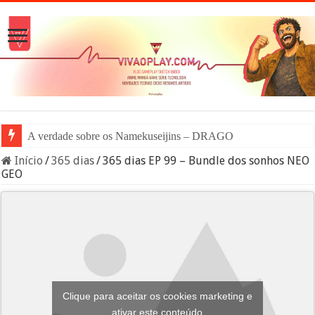
A verdade sobre os Namekuseijins – DRAGON BALL #News
Início
/
365 dias
/
365 dias EP 99 – Bundle dos sonhos NEO
GEO
Clique para aceitar os cookies marketing e
ativar este conteúdo