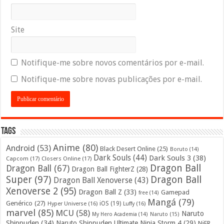
Site
Notifique-me sobre novos comentários por e-mail.
Notifique-me sobre novas publicações por e-mail.
Tags
Anime
(80)
Android
(53)
Black Desert Online
(25)
Boruto
(14)
Dark Souls
(44)
Dark Souls 3
(38)
Capcom
(17)
Closers Online
(17)
Dragon Ball
Dragon Ball
(67)
Dragon Ball FighterZ
(28)
Super
(97)
Dragon Ball
Dragon Ball Xenoverse
(43)
Xenoverse 2
(95)
Dragon Ball Z
(33)
Gamepad
free
(14)
Mangá
(79)
Genérico
(27)
iOS
(19)
Hyper Universe
(16)
Luffy
(16)
marvel
(85)
MCU
(58)
Naruto
My Hero Academia
(14)
Naruto
(15)
Shippuden
(34)
Naruto Shippuden Ultimate Ninja Storm 4
(29)
NiER