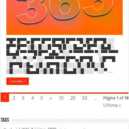
▀█▀ █▀▀▄ █▀▀ █▀▀ █▀▀█ █▀▀ ▀█░█▀ █▀▀█ ░░
█▀▀ █▀▀ ▒█░ █░░█ ▀▀█ █░░ █▄▄▀ █▀▀ ░█▄█░
█▄▄█ ▀▀ ▀▀█ █▀▀ ▄█▄ ▀░░▀ ▀▀▀ ▀▀▀ ▀░▀▀ ▀▀▀
░░▀░░ ▀░░▀ ░░ ▀▀▀ ▀▀▀ █▀▀▄ █▀▀█ ▒█▀▀█
░█▀▀█ ▒█▄░▒█ ░█▀▀█ ▒█░░░ █░░█ █░░█
▒█░░░ ▒█▄▄█ ▒█▒█▒█ ▒█▄▄█ ▒█░░░ ▀░░▀ …
Leia mais »
1
2
3
4
5
»
10
20
30
...
Página 1 of 58
Ultima »
Tags