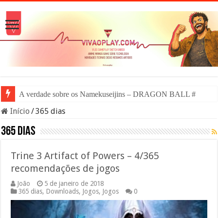
A verdade sobre os Namekuseijins – DRAGON BALL #News
Início
/
365 dias
365 dias
Trine 3 Artifact of Powers – 4/365
recomendações de jogos
João
5 de janeiro de 2018
365 dias
,
Downloads
,
Jogos
,
Jogos
0