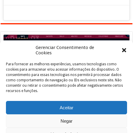
Gerenciar Consentimento de
Cookies
Para fornecer as melhores experiências, usamos tecnologias como
Clique para aceitar os cookies marketing e
cookies para armazenar e/ou acessar informações do dispositivo. O
ativar este conteúdo
consentimento para essas tecnologias nos permitirá processar dados
como comportamento de navegação ou IDs exclusivos neste site. Não
consentir ou retirar o consentimento pode afetar negativamente certos
recursos e funções.
Aceitar
Negar
Powered by
João de Jesus Junior
| Designed by
vivaoplay