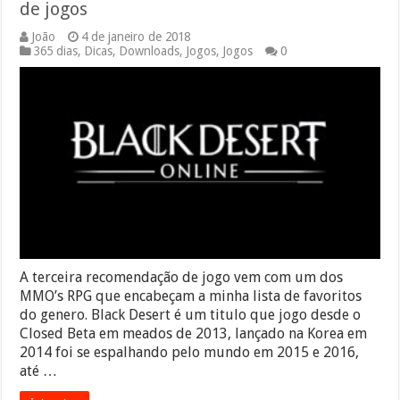
de jogos
João
4 de janeiro de 2018
365 dias
,
Dicas
,
Downloads
,
Jogos
,
Jogos
0
A terceira recomendação de jogo vem com um dos
MMO’s RPG que encabeçam a minha lista de favoritos
do genero. Black Desert é um titulo que jogo desde o
Closed Beta em meados de 2013, lançado na Korea em
2014 foi se espalhando pelo mundo em 2015 e 2016,
até …