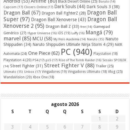
Anime
(80)
Android
(53)
Black Desert Online
(25)
Boruto
(14)
Dark Souls
(44)
Dark Souls 3
(38)
Capcom
(17)
Closers Online
(17)
Dragon Ball
Dragon Ball
(67)
Dragon Ball FighterZ
(28)
Super
(97)
Dragon Ball
Dragon Ball Xenoverse
(43)
Xenoverse 2
(95)
Dragon Ball Z
(33)
Gamepad
free
(14)
Mangá
(79)
Genérico
(27)
iOS
(19)
Hyper Universe
(16)
Luffy
(16)
marvel
(85)
MCU
(58)
Naruto
My Hero Academia
(14)
Naruto
(15)
Shippuden
(34)
Naruto Shippuden Ultimate Ninja Storm 4
(29)
NiER
PC
(940)
One Piece
(62)
Automata
(24)
Playstation
(18)
Playstation 4
(20)
PS4
(17)
ps5
(17)
Rise of The Tomb Raider
(16)
Sessão SPOILER
Street Fighter V
(88)
Street Fighter
(31)
Trailer
(25)
(14)
Vlog
(25)
Unbox
(17)
Vingadores
(19)
Vingadores Ultimato
(18)
Ultimato
(15)
WandaVision
(20)
Xbox One
(18)
agosto 2026
S
T
Q
Q
S
S
D
1
2
3
4
5
6
7
8
9