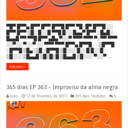
▀█▀ █▀▀▄ █▀▀ █▀▀ █▀▀█ █▀▀ ▀█░█▀ █▀▀█ ░░
█▀▀ █▀▀ ▒█░ █░░█ ▀▀█ █░░ █▄▄▀ █▀▀ ░█▄█░
█▄▄█ ▀▀ ▀▀█ █▀▀ ▄█▄ ▀░░▀ ▀▀▀ ▀▀▀ ▀░▀▀ ▀▀▀
░░▀░░ ▀░░▀ ░░ ▀▀▀ ▀▀▀ █▀▀▄ █▀▀█ ▒█▀▀█
░█▀▀█ ▒█▄░▒█ ░█▀▀█ ▒█░░░ █░░█ █░░█
▒█░░░ ▒█▄▄█ ▒█▒█▒█ ▒█▄▄█ ▒█░░░ ▀░░▀ …
Leia mais »
365 dias EP 363 – Improviso da alma negra
João
12 de fevereiro de 2017
365 dias
,
Youtube
0