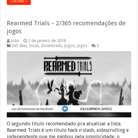
Leia mais »
Rearmed Trials – 2/365 recomendações de
jogos
João
2 de janeiro de 2018
365 dias
,
Dicas
,
Downloads
,
Jogos
,
Jogos
0
O segundo título recomendado pra atualizar a lista.
Rearmed Trials é um titulo hack n slash, sidescrolling e
independente que me ganhou pela simplicidade, o