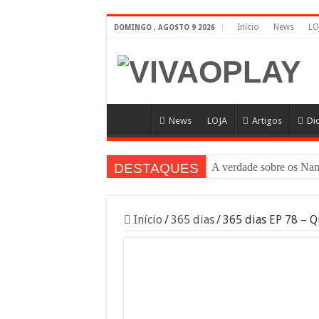
Início
News
LO
DOMINGO , AGOSTO 9 2026
News
LOJA
Artigos
Di
DESTAQUES
A verdade sobre os Na
Início
/
365 dias
/
365 dias EP 78 – Q