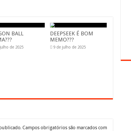
GON BALL
DEEPSEEK É BOM
A???
MEMO???
 julho de 2025
9 de julho de 2025
publicado.
Campos obrigatórios são marcados com