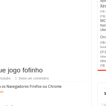
Xen
Xe
(14)
(19)
MC
Nar
Ulti
One
(18)
Tomb
(31)
Ulti
Ulti
(18)
e jogo fofinho
Youtube
Deixe um comentário
ra os Navegadores Firefox ou Chrome
un