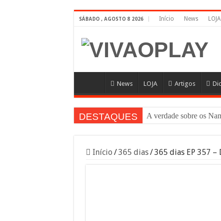
Início
News
LOJA
SÁBADO , AGOSTO 8 2026
News
LOJA
Artigos
Di
DESTAQUES
A verdade sobre os 
Início
/
365 dias
/
365 dias EP 357 – 