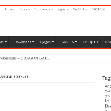
Artigos
Dicas
Downloads
Jogos
GALERIA
PROJETOS
cas
Downloads
Jogos
GALERIA
PROJETOS
S
Namekuseijins – DRAGON BALL #News
Destrui a Sakura
Tag
And
Onli
(17)
Dra
Dr