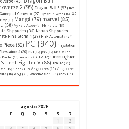
Dragon Ball
overse
(43)
noverse 2
(95)
Dragon Ball Z
(33)
free
Gamepad Genérico
(27)
iOS
Hyper Universe
(16)
Mangá
(79)
marvel
(85)
Luffy
(16)
U
(58)
My Hero Academia
(14)
Naruto
(15)
uto Shippuden
(34)
Naruto Shippuden
mate Ninja Storm 4
(29)
NiER Automata
(24)
PC
(940)
 Piece
(62)
Playstation
Playstation 4
(20)
PS4
(17)
ps5
(17)
Rise of The
Street Fighter
 Raider
(16)
Sessão SPOILER
(14)
Street Fighter V
(88)
Trailer
(25)
Unbox
(17)
Vingadores
(19)
Vingadores
mato
(15)
Vlog
(25)
mato
(18)
WandaVision
(20)
Xbox One
agosto 2026
S
T
Q
Q
S
S
D
1
2