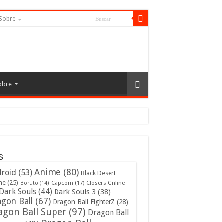
Sobre
obre
s
Anime
(80)
roid
(53)
Black Desert
ne
(25)
Capcom
(17)
Closers Online
Boruto
(14)
Dark Souls
(44)
Dark Souls 3
(38)
gon Ball
(67)
Dragon Ball FighterZ
(28)
agon Ball Super
(97)
Dragon Ball