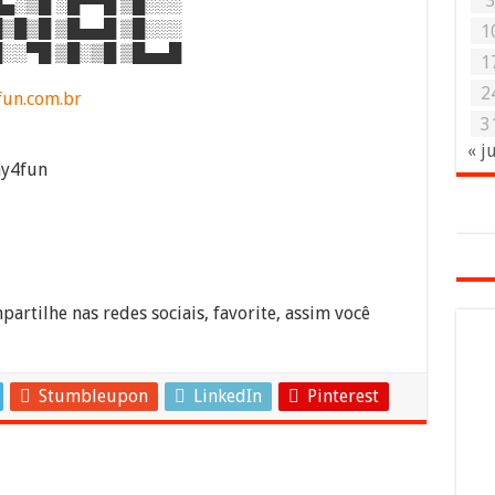
▄░▒█ ░█▀▀█ ▒█░░░
▒█▒█ ▒█▄▄█ ▒█░░░
1
░░▀█ ▒█░▒█ ▒█▄▄█
1
2
fun.com.br
3
« j
ay4fun
partilhe nas redes sociais, favorite, assim você
Stumbleupon
LinkedIn
Pinterest