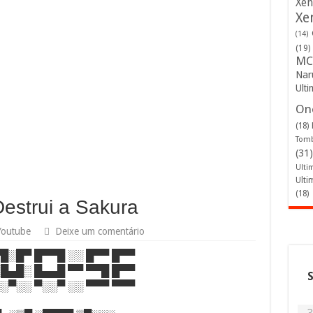
Xen
Xe
(14)
(19)
MC
Nar
Ulti
One
(18)
Tomb
(31)
Ulti
Ulti
(18)
estrui a Sakura
Youtube
Deixe um comentário
▀█░█▀ █▀▀█ ░░ █▀▀ █▀▀
░█▄█░ █▄▄█ ▀▀ ▀▀█ █▀▀
░░▀░░ ▀░░▀ ░░ ▀▀▀ ▀▀▀