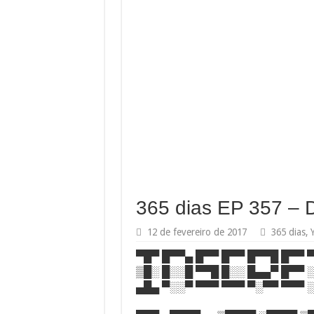
365 dias EP 357 – D
12 de fevereiro de 2017
365 dias
,
▀█▀ █▀▀▄ █▀▀ █▀▀ █▀▀█ █▀▀ 
▒█░ █░░█ ▀▀█ █░░ █▄▄▀ █▀▀ 
▄█▄ ▀░░▀ ▀▀▀ ▀▀▀ ▀░▀▀ ▀▀▀ 