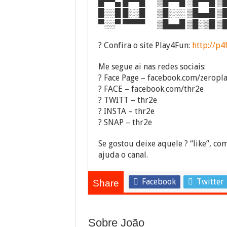
█▀▀▄ █▀▀█ ▒█▀▀█ ░█▀▀█ ▒█
█░░█ █░░█ ▒█░░░ ▒█▄▄█ ▒█
▀░░▀ ▀▀▀▀ ▒█▄▄█ ▒█░▒█ ▒█
? Confira o site Play4Fun:
http://p4
Me segue ai nas redes sociais:
? Face Page – facebook.com/zeropl
? FACE – facebook.com/thr2e
? TWITT – thr2e
? INSTA – thr2e
? SNAP – thr2e
Se gostou deixe aquele ? “like”, com
ajuda o canal.
Facebook
Twitter
Share
Sobre João