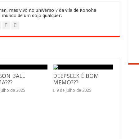
an, mas vivo no universo 7 da vila de Konoha
 mundo de um dojo qualquer.
GON BALL
DEEPSEEK É BOM
A???
MEMO???
 julho de 2025
9 de julho de 2025