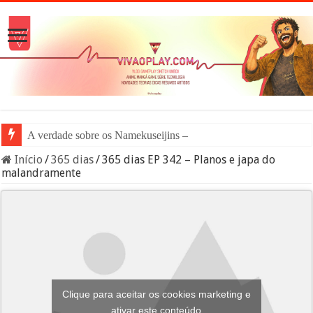
A verdade sobre os Namekuseijins – DRAGON BALL #N
Início
/
365 dias
/
365 dias EP 342 – Planos e japa do
malandramente
Clique para aceitar os cookies marketing e
ativar este conteúdo