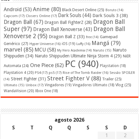
Anime
(80)
Android
(53)
Black Desert Online
(25)
Boruto
(14)
Dark Souls
(44)
Dark Souls 3
(38)
Capcom
(17)
Closers Online
(17)
Dragon Ball
Dragon Ball
(67)
Dragon Ball FighterZ
(28)
Super
(97)
Dragon Ball
Dragon Ball Xenoverse
(43)
Xenoverse 2
(95)
Dragon Ball Z
(33)
Gamepad
free
(14)
Mangá
(79)
Genérico
(27)
iOS
(19)
Hyper Universe
(16)
Luffy
(16)
marvel
(85)
MCU
(58)
Naruto
My Hero Academia
(14)
Naruto
(15)
Shippuden
(34)
Naruto Shippuden Ultimate Ninja Storm 4
(29)
NiER
PC
(940)
One Piece
(62)
Automata
(24)
Playstation
(18)
Playstation 4
(20)
PS4
(17)
ps5
(17)
Rise of The Tomb Raider
(16)
Sessão SPOILER
Street Fighter V
(88)
Street Fighter
(31)
Trailer
(25)
(14)
Vlog
(25)
Unbox
(17)
Vingadores
(19)
Vingadores Ultimato
(18)
Ultimato
(15)
WandaVision
(20)
Xbox One
(18)
agosto 2026
S
T
Q
Q
S
S
D
1
2