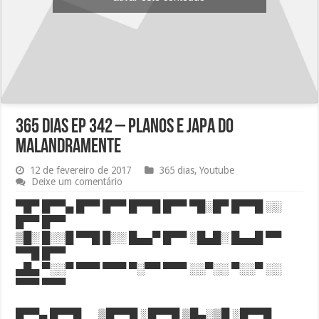
365 dias EP 342 – Planos e japa do
malandramente
12 de fevereiro de 2017
365 dias
,
Youtube
Deixe um comentário
▀█▀ █▀▀▄ █▀▀ █▀▀ █▀▀█ █▀▀ ▀█░█▀ █▀▀█ ░░
█▀▀ █▀▀
▒█░ █░░█ ▀▀█ █░░ █▄▄▀ █▀▀ ░█▄█░ █▄▄█ ▀▀
▀▀█ █▀▀
▄█▄ ▀░░▀ ▀▀▀ ▀▀▀ ▀░▀▀ ▀▀▀ ░░▀░░ ▀░░▀ ░░
▀▀▀ ▀▀▀
█▀▀▄ █▀▀█ ▒█▀▀█ ░█▀▀█ ▒█▄░▒█ ░█▀▀█