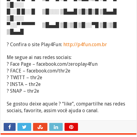
▒█░░░
█░░█ █░░█ ▒█░░░ ▒█▄▄█ ▒█▒█▒█ ▒█▄▄█
▒█░░░
▀░░▀ ▀▀▀▀ ▒█▄▄█ ▒█░▒█ ▒█░░▀█ ▒█░▒█
▒█▄▄█
? Confira o site Play4Fun:
http://p4fun.com.br
Me segue ai nas redes sociais:
? Face Page – facebook.com/zeroplay4fun
? FACE – facebook.com/thr2e
? TWITT – thr2e
? INSTA – thr2e
? SNAP – thr2e
Se gostou deixe aquele ? “like”, compartilhe nas redes
sociais, favorite, assim você ajuda o canal.