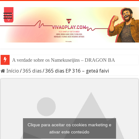
A verdade sobre os Namekuseijins – DRAGON BALL #News
Início
/
365 dias
/
365 dias EP 316 – geteá faivi
Clique para aceitar os cookies marketing e
ativar este conteúdo