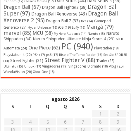
Dark Souls
(44)
Dark Souls 3
(38)
Capcom
(17)
Closers Online
(17)
Dragon Ball
Dragon Ball
(67)
Dragon Ball FighterZ
(28)
Super
(97)
Dragon Ball
Dragon Ball Xenoverse
(43)
Xenoverse 2
(95)
Dragon Ball Z
(33)
Gamepad
free
(14)
Mangá
(79)
Genérico
(27)
iOS
(19)
Hyper Universe
(16)
Luffy
(16)
marvel
(85)
MCU
(58)
Naruto
My Hero Academia
(14)
Naruto
(15)
Shippuden
(34)
Naruto Shippuden Ultimate Ninja Storm 4
(29)
NiER
PC
(940)
One Piece
(62)
Automata
(24)
Playstation
(18)
Playstation 4
(20)
PS4
(17)
ps5
(17)
Rise of The Tomb Raider
(16)
Sessão SPOILER
Street Fighter V
(88)
Street Fighter
(31)
Trailer
(25)
(14)
Vlog
(25)
Unbox
(17)
Vingadores
(19)
Vingadores Ultimato
(18)
Ultimato
(15)
WandaVision
(20)
Xbox One
(18)
agosto 2026
S
T
Q
Q
S
S
D
1
2
3
4
5
6
7
8
9
10
11
12
13
14
15
16