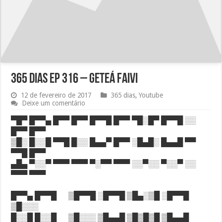
365 dias EP 316 – geteá faivi
12 de fevereiro de 2017
365 dias
,
Youtube
Deixe um comentário
▀█▀ █▀▀▄ █▀▀ █▀▀ █▀▀█ █▀▀ ▀█░█▀ █▀▀█ ░░
█▀▀ █▀▀
▒█░ █░░█ ▀▀█ █░░ █▄▄▀ █▀▀ ░█▄█░ █▄▄█ ▀▀
▀▀█ █▀▀
▄█▄ ▀░░▀ ▀▀▀ ▀▀▀ ▀░▀▀ ▀▀▀ ░░▀░░ ▀░░▀ ░░
▀▀▀ ▀▀▀
█▀▀▄ █▀▀█ ▒█▀▀█ ░█▀▀█ ▒█▄░▒█ ░█▀▀█
▒█░░░
█░░█ █░░█ ▒█░░░ ▒█▄▄█ ▒█▒█▒█ ▒█▄▄█