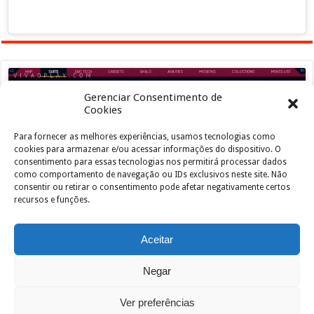
Gerenciar Consentimento de
Cookies
Para fornecer as melhores experiências, usamos tecnologias como
Clique para aceitar os cookies marketing e
cookies para armazenar e/ou acessar informações do dispositivo. O
ativar este conteúdo
consentimento para essas tecnologias nos permitirá processar dados
como comportamento de navegação ou IDs exclusivos neste site. Não
consentir ou retirar o consentimento pode afetar negativamente certos
recursos e funções.
Aceitar
Negar
Powered by
João de Jesus Junior
| Designed by
vivaoplay
Ver preferências