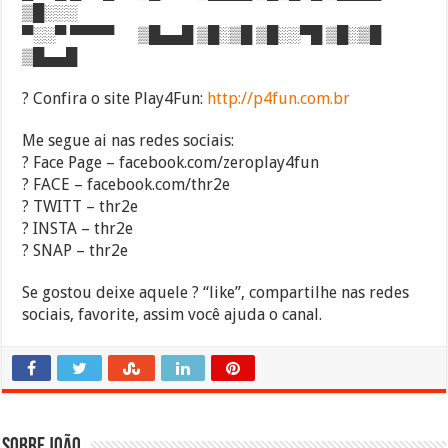
▒█░░░
▀░░▀ ▀▀▀▀ ▒█▄▄█ ▒█░▒█ ▒█░░▀█ ▒█░▒█
▒█▄▄█
? Confira o site Play4Fun:
http://p4fun.com.br
Me segue ai nas redes sociais:
? Face Page – facebook.com/zeroplay4fun
? FACE – facebook.com/thr2e
? TWITT – thr2e
? INSTA – thr2e
? SNAP – thr2e
Se gostou deixe aquele ? “like”, compartilhe nas redes
sociais, favorite, assim você ajuda o canal.
Sobre João