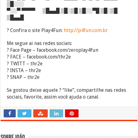
▒█░░░
▀░░▀ ▀▀▀▀ ▒█▄▄█ ▒█░▒█ ▒█░░▀█ ▒█░▒█
▒█▄▄█
? Confira o site Play4Fun:
http://p4fun.com.br
Me segue ai nas redes sociais:
? Face Page – facebook.com/zeroplay4fun
? FACE – facebook.com/thr2e
? TWITT – thr2e
? INSTA – thr2e
? SNAP – thr2e
Se gostou deixe aquele ? “like”, compartilhe nas redes
sociais, favorite, assim você ajuda o canal.
Sobre João