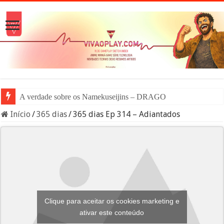
A verdade sobre os Namekuseijins – DRAGON BALL #News
Início
/
365 dias
/
365 dias Ep 314 – Adiantados
Clique para aceitar os cookies marketing e
ativar este conteúdo