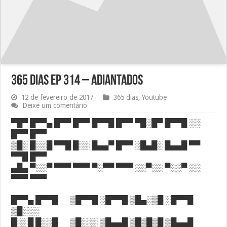
365 dias Ep 314 – Adiantados
12 de fevereiro de 2017
365 dias
,
Youtube
Deixe um comentário
▀█▀ █▀▀▄ █▀▀ █▀▀ █▀▀█ █▀▀ ▀█░█▀ █▀▀█ ░░
█▀▀ █▀▀
▒█░ █░░█ ▀▀█ █░░ █▄▄▀ █▀▀ ░█▄█░ █▄▄█ ▀▀
▀▀█ █▀▀
▄█▄ ▀░░▀ ▀▀▀ ▀▀▀ ▀░▀▀ ▀▀▀ ░░▀░░ ▀░░▀ ░░
▀▀▀ ▀▀▀
█▀▀▄ █▀▀█ ▒█▀▀█ ░█▀▀█ ▒█▄░▒█ ░█▀▀█
▒█░░░
█░░█ █░░█ ▒█░░░ ▒█▄▄█ ▒█▒█▒█ ▒█▄▄█