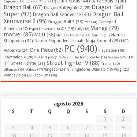
Dark Souls
(44)
Dark Souls 3
(38)
Capcom
(17)
Closers Online
(17)
Dragon Ball
Dragon Ball
(67)
Dragon Ball FighterZ
(28)
Super
(97)
Dragon Ball
Dragon Ball Xenoverse
(43)
Xenoverse 2
(95)
Dragon Ball Z
(33)
Gamepad
free
(14)
Mangá
(79)
Genérico
(27)
iOS
(19)
Hyper Universe
(16)
Luffy
(16)
marvel
(85)
MCU
(58)
Naruto
My Hero Academia
(14)
Naruto
(15)
Shippuden
(34)
Naruto Shippuden Ultimate Ninja Storm 4
(29)
NiER
PC
(940)
One Piece
(62)
Automata
(24)
Playstation
(18)
Playstation 4
(20)
PS4
(17)
ps5
(17)
Rise of The Tomb Raider
(16)
Sessão SPOILER
Street Fighter V
(88)
Street Fighter
(31)
Trailer
(25)
(14)
Vlog
(25)
Unbox
(17)
Vingadores
(19)
Vingadores Ultimato
(18)
Ultimato
(15)
WandaVision
(20)
Xbox One
(18)
agosto 2026
S
T
Q
Q
S
S
D
1
2
3
4
5
6
7
8
9
10
11
12
13
14
15
16