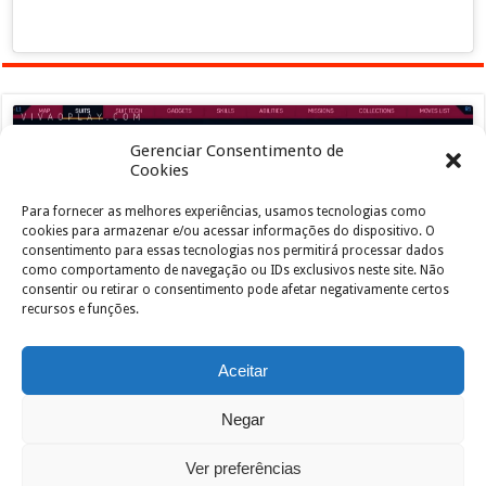
Gerenciar Consentimento de
Cookies
Para fornecer as melhores experiências, usamos tecnologias como
Clique para aceitar os cookies marketing e
cookies para armazenar e/ou acessar informações do dispositivo. O
ativar este conteúdo
consentimento para essas tecnologias nos permitirá processar dados
como comportamento de navegação ou IDs exclusivos neste site. Não
consentir ou retirar o consentimento pode afetar negativamente certos
recursos e funções.
Aceitar
Negar
Powered by
João de Jesus Junior
| Designed by
vivaoplay
Ver preferências