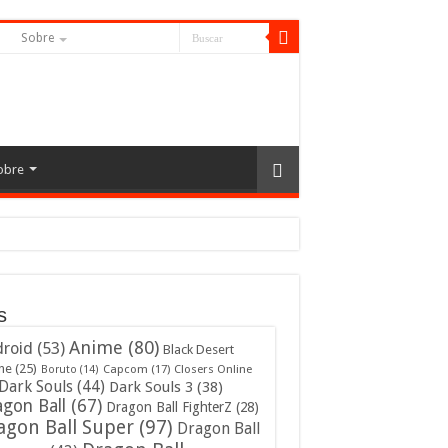
S
Sobre
obre
s
Anime
(80)
roid
(53)
Black Desert
ne
(25)
Capcom
(17)
Closers Online
Boruto
(14)
Dark Souls
(44)
Dark Souls 3
(38)
gon Ball
(67)
Dragon Ball FighterZ
(28)
agon Ball Super
(97)
Dragon Ball