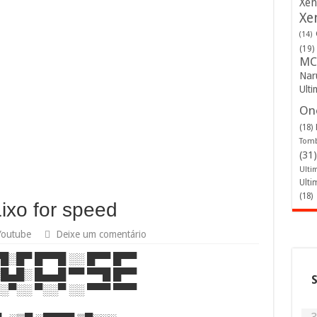
Xen
Xe
(14)
(19)
MC
Nar
Ulti
One
(18)
Tomb
(31)
Ulti
Ulti
(18)
ixo for speed
Youtube
Deixe um comentário
▀█░█▀ █▀▀█ ░░ █▀▀ █▀▀
░█▄█░ █▄▄█ ▀▀ ▀▀█ █▀▀
░░▀░░ ▀░░▀ ░░ ▀▀▀ ▀▀▀