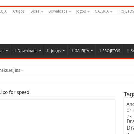
LOJA
Artigos
Dicas
Downloads
Jogos
GALERIA
PROJETO
cas
Downloads
Jogos
GALERIA
PROJETOS
S
Namekuseijins – DRAGON BALL #N
Lixo for speed
Tag
And
Onli
(17)
Dra
Dr