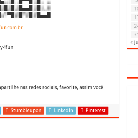
▄░▒█ ░█▀▀█ ▒█░░░
▒█▒█ ▒█▄▄█ ▒█░░░
1
░░▀█ ▒█░▒█ ▒█▄▄█
1
2
fun.com.br
3
« j
ay4fun
partilhe nas redes sociais, favorite, assim você
Stumbleupon
LinkedIn
Pinterest