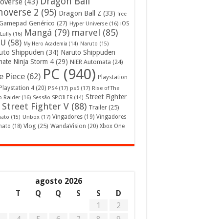
Dragon Ball
overse
(43)
noverse 2
(95)
Dragon Ball Z
(33)
free
Gamepad Genérico
(27)
iOS
Hyper Universe
(16)
Mangá
(79)
marvel
(85)
Luffy
(16)
U
(58)
My Hero Academia
(14)
Naruto
(15)
uto Shippuden
(34)
Naruto Shippuden
mate Ninja Storm 4
(29)
NiER Automata
(24)
PC
(940)
 Piece
(62)
Playstation
Playstation 4
(20)
PS4
(17)
ps5
(17)
Rise of The
Street Fighter
 Raider
(16)
Sessão SPOILER
(14)
Street Fighter V
(88)
Trailer
(25)
Unbox
(17)
Vingadores
(19)
Vingadores
mato
(15)
Vlog
(25)
mato
(18)
WandaVision
(20)
Xbox One
agosto 2026
S
T
Q
Q
S
S
D
1
2