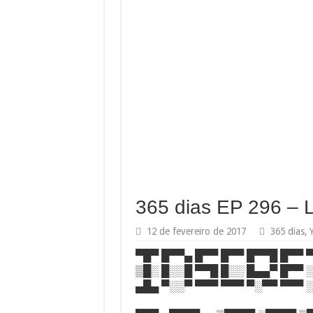
365 dias EP 296 – L
12 de fevereiro de 2017
365 dias
,
▀█▀ █▀▀▄ █▀▀ █▀▀ █▀▀█ █▀▀ 
▒█░ █░░█ ▀▀█ █░░ █▄▄▀ █▀▀ 
▄█▄ ▀░░▀ ▀▀▀ ▀▀▀ ▀░▀▀ ▀▀▀ 