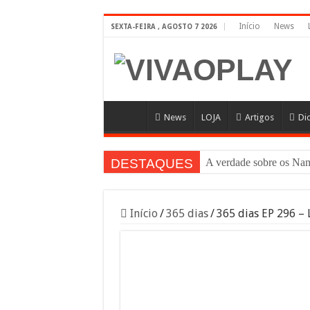
Início
News
SEXTA-FEIRA , AGOSTO 7 2026
News
LOJA
Artigos
Di
DESTAQUES
A verdade sobre os 
Início
/
365 dias
/
365 dias EP 296 – 