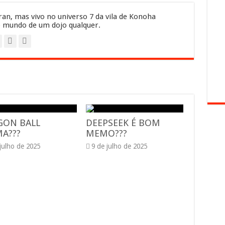
an, mas vivo no universo 7 da vila de Konoha
 mundo de um dojo qualquer.
GON BALL
DEEPSEEK É BOM
A???
MEMO???
 julho de 2025
9 de julho de 2025