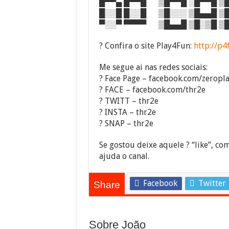
█▀▀▄ █▀▀█ ▒█▀▀█ ░█▀▀█ ▒█
█░░█ █░░█ ▒█░░░ ▒█▄▄█ ▒█
▀░░▀ ▀▀▀▀ ▒█▄▄█ ▒█░▒█ ▒█
? Confira o site Play4Fun:
http://p4
Me segue ai nas redes sociais:
? Face Page – facebook.com/zeropl
? FACE – facebook.com/thr2e
? TWITT – thr2e
? INSTA – thr2e
? SNAP – thr2e
Se gostou deixe aquele ? “like”, com
ajuda o canal.
Facebook
Twitter
Share
Sobre João