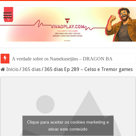
A verdade sobre os Namekuseijins – DRAGON BALL #News
Início
/
365 dias
/
365 dias Ep 289 – Celso e Tremor games
Clique para aceitar os cookies marketing e
ativar este conteúdo