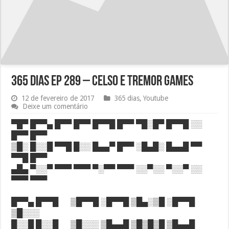
365 dias Ep 289 – Celso e Tremor games
12 de fevereiro de 2017
365 dias
,
Youtube
Deixe um comentário
▀█▀ █▀▀▄ █▀▀ █▀▀ █▀▀█ █▀▀ ▀█░█▀ █▀▀█ ░░
█▀▀ █▀▀
▒█░ █░░█ ▀▀█ █░░ █▄▄▀ █▀▀ ░█▄█░ █▄▄█ ▀▀
▀▀█ █▀▀
▄█▄ ▀░░▀ ▀▀▀ ▀▀▀ ▀░▀▀ ▀▀▀ ░░▀░░ ▀░░▀ ░░
▀▀▀ ▀▀▀
█▀▀▄ █▀▀█ ▒█▀▀█ ░█▀▀█ ▒█▄░▒█ ░█▀▀█
▒█░░░
█░░█ █░░█ ▒█░░░ ▒█▄▄█ ▒█▒█▒█ ▒█▄▄█