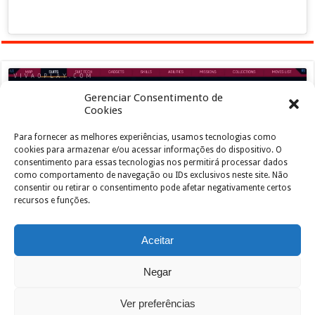
Gerenciar Consentimento de
Cookies
Para fornecer as melhores experiências, usamos tecnologias como
Clique para aceitar os cookies marketing e
cookies para armazenar e/ou acessar informações do dispositivo. O
ativar este conteúdo
consentimento para essas tecnologias nos permitirá processar dados
como comportamento de navegação ou IDs exclusivos neste site. Não
consentir ou retirar o consentimento pode afetar negativamente certos
recursos e funções.
Aceitar
Negar
Powered by
João de Jesus Junior
| Designed by
vivaoplay
Ver preferências