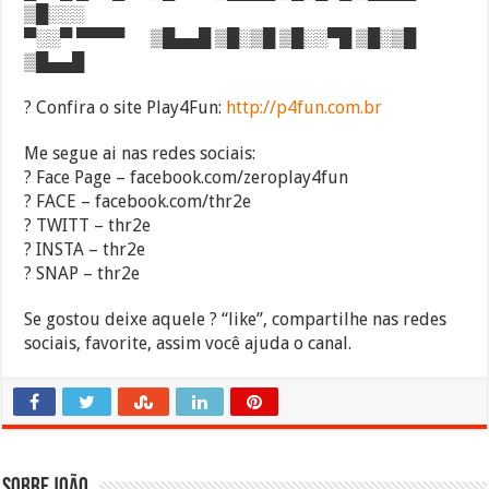
▒█░░░
▀░░▀ ▀▀▀▀ ▒█▄▄█ ▒█░▒█ ▒█░░▀█ ▒█░▒█
▒█▄▄█
? Confira o site Play4Fun:
http://p4fun.com.br
Me segue ai nas redes sociais:
? Face Page – facebook.com/zeroplay4fun
? FACE – facebook.com/thr2e
? TWITT – thr2e
? INSTA – thr2e
? SNAP – thr2e
Se gostou deixe aquele ? “like”, compartilhe nas redes
sociais, favorite, assim você ajuda o canal.
Sobre João