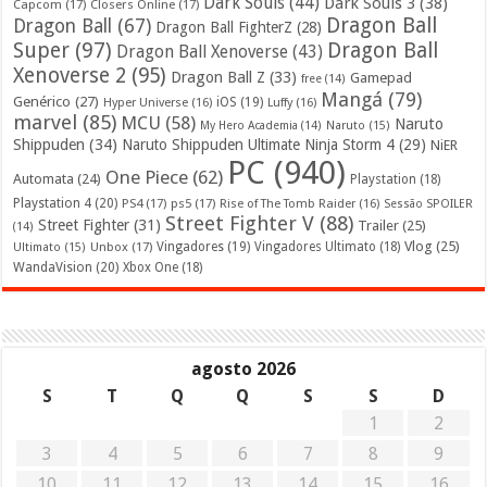
Dark Souls
(44)
Dark Souls 3
(38)
Capcom
(17)
Closers Online
(17)
Dragon Ball
Dragon Ball
(67)
Dragon Ball FighterZ
(28)
Super
(97)
Dragon Ball
Dragon Ball Xenoverse
(43)
Xenoverse 2
(95)
Dragon Ball Z
(33)
Gamepad
free
(14)
Mangá
(79)
Genérico
(27)
iOS
(19)
Hyper Universe
(16)
Luffy
(16)
marvel
(85)
MCU
(58)
Naruto
My Hero Academia
(14)
Naruto
(15)
Shippuden
(34)
Naruto Shippuden Ultimate Ninja Storm 4
(29)
NiER
PC
(940)
One Piece
(62)
Automata
(24)
Playstation
(18)
Playstation 4
(20)
PS4
(17)
ps5
(17)
Rise of The Tomb Raider
(16)
Sessão SPOILER
Street Fighter V
(88)
Street Fighter
(31)
Trailer
(25)
(14)
Vlog
(25)
Unbox
(17)
Vingadores
(19)
Vingadores Ultimato
(18)
Ultimato
(15)
WandaVision
(20)
Xbox One
(18)
agosto 2026
S
T
Q
Q
S
S
D
1
2
3
4
5
6
7
8
9
10
11
12
13
14
15
16