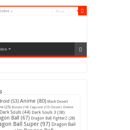
Sobre
obre
s
Anime
(80)
roid
(53)
Black Desert
ne
(25)
Capcom
(17)
Closers Online
Boruto
(14)
Dark Souls
(44)
Dark Souls 3
(38)
gon Ball
(67)
Dragon Ball FighterZ
(28)
agon Ball Super
(97)
Dragon Ball