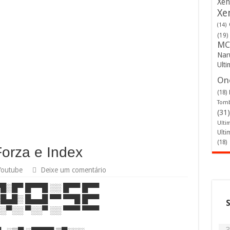
Xen
Xe
(14)
(19)
MC
Nar
Ulti
One
(18)
Tomb
(31)
Ulti
Ulti
(18)
orza e Index
Youtube
Deixe um comentário
▀█░█▀ █▀▀█ ░░ █▀▀ █▀▀
░█▄█░ █▄▄█ ▀▀ ▀▀█ █▀▀
░░▀░░ ▀░░▀ ░░ ▀▀▀ ▀▀▀