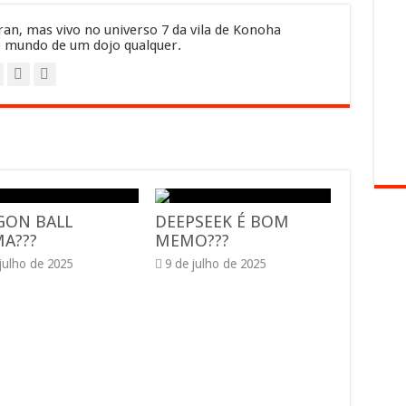
an, mas vivo no universo 7 da vila de Konoha
 mundo de um dojo qualquer.
GON BALL
DEEPSEEK É BOM
A???
MEMO???
 julho de 2025
9 de julho de 2025