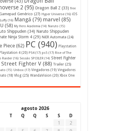
Dragon Ball
overse
(43)
noverse 2
(95)
Dragon Ball Z
(33)
free
Gamepad Genérico
(27)
iOS
Hyper Universe
(16)
Mangá
(79)
marvel
(85)
Luffy
(16)
U
(58)
My Hero Academia
(14)
Naruto
(15)
uto Shippuden
(34)
Naruto Shippuden
mate Ninja Storm 4
(29)
NiER Automata
(24)
PC
(940)
 Piece
(62)
Playstation
Playstation 4
(20)
PS4
(17)
ps5
(17)
Rise of The
Street Fighter
 Raider
(16)
Sessão SPOILER
(14)
Street Fighter V
(88)
Trailer
(25)
Unbox
(17)
Vingadores
(19)
Vingadores
mato
(15)
Vlog
(25)
mato
(18)
WandaVision
(20)
Xbox One
agosto 2026
S
T
Q
Q
S
S
D
1
2