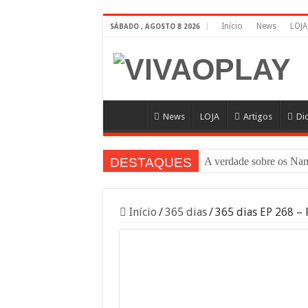
Início
News
LOJA
SÁBADO , AGOSTO 8 2026
News
LOJA
Artigos
Di
DESTAQUES
A verdade sobre os 
Início
/
365 dias
/
365 dias EP 268 – 