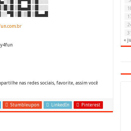
▄░▒█ ░█▀▀█ ▒█░░░
▒█▒█ ▒█▄▄█ ▒█░░░
1
░░▀█ ▒█░▒█ ▒█▄▄█
1
2
fun.com.br
3
« j
ay4fun
partilhe nas redes sociais, favorite, assim você
Stumbleupon
LinkedIn
Pinterest