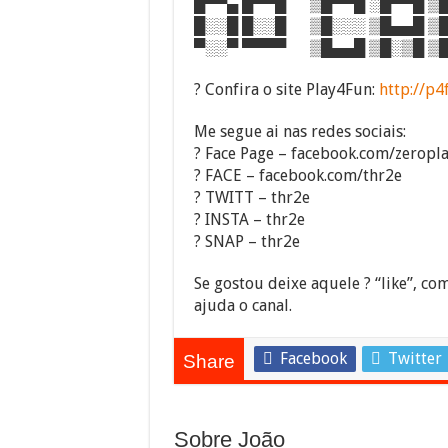
█▀▀▄ █▀▀█ ▒█▀▀█ ░█▀▀█ ▒█
█░░█ █░░█ ▒█░░░ ▒█▄▄█ ▒█
▀░░▀ ▀▀▀▀ ▒█▄▄█ ▒█░▒█ ▒█
? Confira o site Play4Fun:
http://p4
Me segue ai nas redes sociais:
? Face Page – facebook.com/zeropl
? FACE – facebook.com/thr2e
? TWITT – thr2e
? INSTA – thr2e
? SNAP – thr2e
Se gostou deixe aquele ? “like”, com
ajuda o canal.
Facebook
Twitter
Share
Sobre João