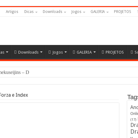
Artigos
Dicas
Downloads
Jogos
GALERIA
PROJETOS
cas
Downloads
Jogos
GALERIA
PROJETOS
S
Namekuseijins – DRAGON BALL #Ne
Forza e Index
Tag
And
Onli
(17)
Dra
Dr