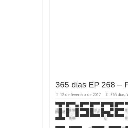
365 dias EP 268 – F
12 de fevereiro de 2017
365 dias
,
▀█▀ █▀▀▄ █▀▀ █▀▀ █▀▀█ █▀▀ 
▒█░ █░░█ ▀▀█ █░░ █▄▄▀ █▀▀ 
▄█▄ ▀░░▀ ▀▀▀ ▀▀▀ ▀░▀▀ ▀▀▀ 