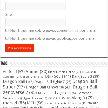
Site
Notifique-me sobre novos comentários por e-mail.
Notifique-me sobre novas publicações por e-mail.
Tags
Anime
(80)
Android
(53)
Black Desert Online
(25)
Boruto
(14)
Dark Souls
(44)
Dark Souls 3
(38)
Capcom
(17)
Closers Online
(17)
Dragon Ball
Dragon Ball
(67)
Dragon Ball FighterZ
(28)
Super
(97)
Dragon Ball
Dragon Ball Xenoverse
(43)
Xenoverse 2
(95)
Dragon Ball Z
(33)
Gamepad
free
(14)
Mangá
(79)
Genérico
(27)
iOS
(19)
Hyper Universe
(16)
Luffy
(16)
marvel
(85)
MCU
(58)
Naruto
My Hero Academia
(14)
Naruto
(15)
Shippuden
(34)
Naruto Shippuden Ultimate Ninja Storm 4
(29)
NiER