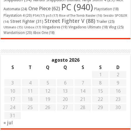
PC
(940)
One Piece
(62)
Automata
(24)
Playstation
(18)
Playstation 4
(20)
PS4
(17)
ps5
(17)
Rise of The Tomb Raider
(16)
Sessão SPOILER
Street Fighter V
(88)
Street Fighter
(31)
Trailer
(25)
(14)
Vlog
(25)
Unbox
(17)
Vingadores
(19)
Vingadores Ultimato
(18)
Ultimato
(15)
WandaVision
(20)
Xbox One
(18)
agosto 2026
S
T
Q
Q
S
S
D
1
2
3
4
5
6
7
8
9
10
11
12
13
14
15
16
17
18
19
20
21
22
23
24
25
26
27
28
29
30
31
« jul