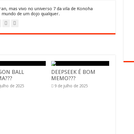
an, mas vivo no universo 7 da vila de Konoha
 mundo de um dojo qualquer.
GON BALL
DEEPSEEK É BOM
A???
MEMO???
 julho de 2025
9 de julho de 2025