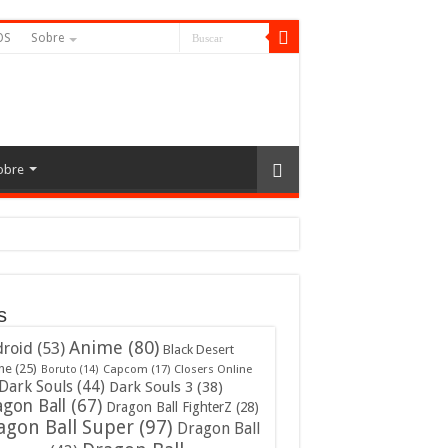
OS
Sobre
obre
s
Anime
(80)
roid
(53)
Black Desert
ne
(25)
Capcom
(17)
Closers Online
Boruto
(14)
Dark Souls
(44)
Dark Souls 3
(38)
gon Ball
(67)
Dragon Ball FighterZ
(28)
agon Ball Super
(97)
Dragon Ball