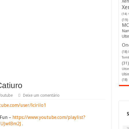
Xen
Xe
(14)
(19)
MC
Nar
Ulti
One
(18)
Tomb
(31)
Ulti
Ulti
(18)
atiuro
Youtube
Deixe um comentário
ube.com/user/lcirilo1
4Fun –
https://www.youtube.com/playlist?
1UJwlBm2J
.