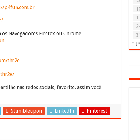
://p4fun.com.br
1
1
r/
2
ra os Navegadores Firefox ou Chrome
3
un
« j
om/thr2e
/thr2e/
rtilhe nas redes sociais, favorite, assim você
Stumbleupon
LinkedIn
Pinterest