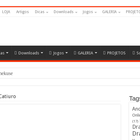
LOJA
Artigos
Dicas
Downloads
Jogos
GALERIA
PROJET
cas
Downloads
Jogos
GALERIA
PROJETOS
S
amekuseijins – DRAGON
Catiuro
Tag
And
Onli
(17)
Dra
Dr