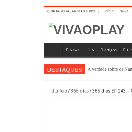
Início
News
QUINTA-FEIRA , AGOSTO 6 2026
News
LOJA
Artigos
Di
DESTAQUES
A verdade sobre os N
Início
/
365 dias
/
365 dias EP 243 – 