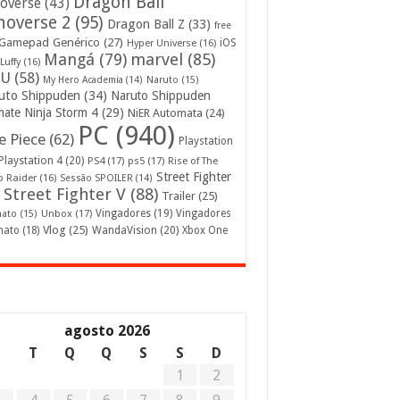
Dragon Ball
overse
(43)
noverse 2
(95)
Dragon Ball Z
(33)
free
Gamepad Genérico
(27)
iOS
Hyper Universe
(16)
Mangá
(79)
marvel
(85)
Luffy
(16)
U
(58)
My Hero Academia
(14)
Naruto
(15)
uto Shippuden
(34)
Naruto Shippuden
mate Ninja Storm 4
(29)
NiER Automata
(24)
PC
(940)
 Piece
(62)
Playstation
Playstation 4
(20)
PS4
(17)
ps5
(17)
Rise of The
Street Fighter
 Raider
(16)
Sessão SPOILER
(14)
Street Fighter V
(88)
Trailer
(25)
Unbox
(17)
Vingadores
(19)
Vingadores
mato
(15)
Vlog
(25)
mato
(18)
WandaVision
(20)
Xbox One
agosto 2026
S
T
Q
Q
S
S
D
1
2