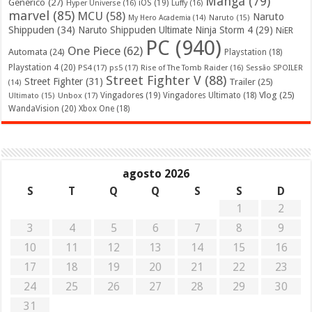
Mangá
(79)
Genérico
(27)
iOS
(19)
Hyper Universe
(16)
Luffy
(16)
marvel
(85)
MCU
(58)
Naruto
My Hero Academia
(14)
Naruto
(15)
Shippuden
(34)
Naruto Shippuden Ultimate Ninja Storm 4
(29)
NiER
PC
(940)
One Piece
(62)
Automata
(24)
Playstation
(18)
Playstation 4
(20)
PS4
(17)
ps5
(17)
Rise of The Tomb Raider
(16)
Sessão SPOILER
Street Fighter V
(88)
Street Fighter
(31)
Trailer
(25)
(14)
Vlog
(25)
Unbox
(17)
Vingadores
(19)
Vingadores Ultimato
(18)
Ultimato
(15)
WandaVision
(20)
Xbox One
(18)
agosto 2026
S
T
Q
Q
S
S
D
1
2
3
4
5
6
7
8
9
10
11
12
13
14
15
16
17
18
19
20
21
22
23
24
25
26
27
28
29
30
31