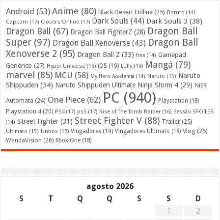
Anime
(80)
Android
(53)
Black Desert Online
(25)
Boruto
(14)
Dark Souls
(44)
Dark Souls 3
(38)
Capcom
(17)
Closers Online
(17)
Dragon Ball
Dragon Ball
(67)
Dragon Ball FighterZ
(28)
Super
(97)
Dragon Ball
Dragon Ball Xenoverse
(43)
Xenoverse 2
(95)
Dragon Ball Z
(33)
Gamepad
free
(14)
Mangá
(79)
Genérico
(27)
iOS
(19)
Hyper Universe
(16)
Luffy
(16)
marvel
(85)
MCU
(58)
Naruto
My Hero Academia
(14)
Naruto
(15)
Shippuden
(34)
Naruto Shippuden Ultimate Ninja Storm 4
(29)
NiER
PC
(940)
One Piece
(62)
Automata
(24)
Playstation
(18)
Playstation 4
(20)
PS4
(17)
ps5
(17)
Rise of The Tomb Raider
(16)
Sessão SPOILER
Street Fighter V
(88)
Street Fighter
(31)
Trailer
(25)
(14)
Vlog
(25)
Unbox
(17)
Vingadores
(19)
Vingadores Ultimato
(18)
Ultimato
(15)
WandaVision
(20)
Xbox One
(18)
agosto 2026
S
T
Q
Q
S
S
D
1
2