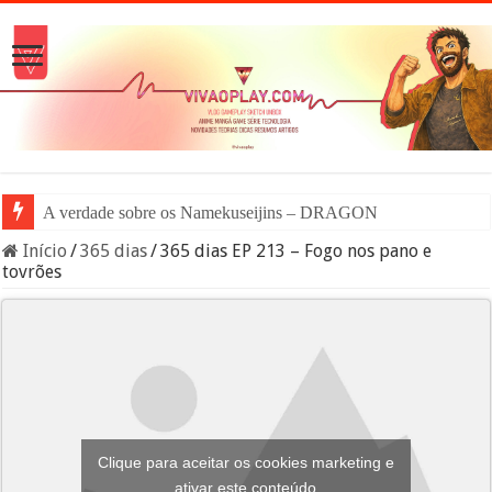
A verdade sobre os Namekuseijins – DRAGON BALL #News
Início
/
365 dias
/
365 dias EP 213 – Fogo nos pano e
tovrões
Clique para aceitar os cookies marketing e
ativar este conteúdo