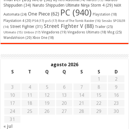
My Hero Academia
(14)
Naruto
(15)
Shippuden
(34)
Naruto Shippuden Ultimate Ninja Storm 4
(29)
NiER
PC
(940)
One Piece
(62)
Automata
(24)
Playstation
(18)
Playstation 4
(20)
PS4
(17)
ps5
(17)
Rise of The Tomb Raider
(16)
Sessão SPOILER
Street Fighter V
(88)
Street Fighter
(31)
Trailer
(25)
(14)
Vlog
(25)
Unbox
(17)
Vingadores
(19)
Vingadores Ultimato
(18)
Ultimato
(15)
WandaVision
(20)
Xbox One
(18)
agosto 2026
S
T
Q
Q
S
S
D
1
2
3
4
5
6
7
8
9
10
11
12
13
14
15
16
17
18
19
20
21
22
23
24
25
26
27
28
29
30
31
« jul