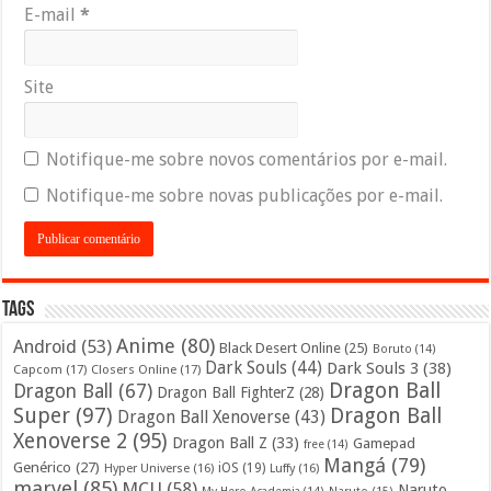
E-mail
*
Site
Notifique-me sobre novos comentários por e-mail.
Notifique-me sobre novas publicações por e-mail.
Tags
Anime
(80)
Android
(53)
Black Desert Online
(25)
Boruto
(14)
Dark Souls
(44)
Dark Souls 3
(38)
Capcom
(17)
Closers Online
(17)
Dragon Ball
Dragon Ball
(67)
Dragon Ball FighterZ
(28)
Super
(97)
Dragon Ball
Dragon Ball Xenoverse
(43)
Xenoverse 2
(95)
Dragon Ball Z
(33)
Gamepad
free
(14)
Mangá
(79)
Genérico
(27)
iOS
(19)
Hyper Universe
(16)
Luffy
(16)
marvel
(85)
MCU
(58)
Naruto