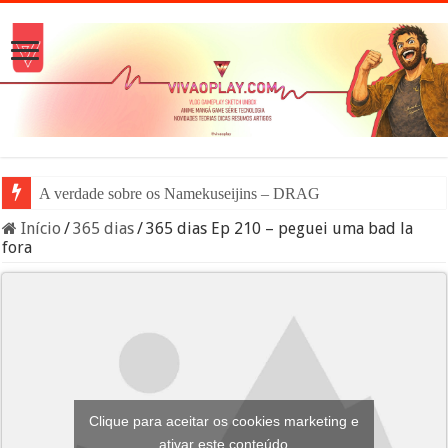
A verdade sobre os Namekuseijins – DRAGON BALL #News
Início
/
365 dias
/
365 dias Ep 210 – peguei uma bad la
fora
Clique para aceitar os cookies marketing e
ativar este conteúdo