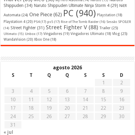
My Hero Academia
(14)
Naruto
(15)
Shippuden
(34)
Naruto Shippuden Ultimate Ninja Storm 4
(29)
NiER
PC
(940)
One Piece
(62)
Automata
(24)
Playstation
(18)
Playstation 4
(20)
PS4
(17)
ps5
(17)
Rise of The Tomb Raider
(16)
Sessão SPOILER
Street Fighter V
(88)
Street Fighter
(31)
Trailer
(25)
(14)
Vlog
(25)
Unbox
(17)
Vingadores
(19)
Vingadores Ultimato
(18)
Ultimato
(15)
WandaVision
(20)
Xbox One
(18)
agosto 2026
S
T
Q
Q
S
S
D
1
2
3
4
5
6
7
8
9
10
11
12
13
14
15
16
17
18
19
20
21
22
23
24
25
26
27
28
29
30
31
« jul