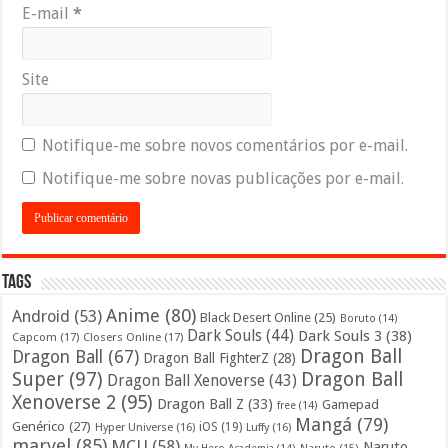
E-mail
*
Site
Notifique-me sobre novos comentários por e-mail.
Notifique-me sobre novas publicações por e-mail.
Tags
Anime
(80)
Android
(53)
Black Desert Online
(25)
Boruto
(14)
Dark Souls
(44)
Dark Souls 3
(38)
Capcom
(17)
Closers Online
(17)
Dragon Ball
Dragon Ball
(67)
Dragon Ball FighterZ
(28)
Super
(97)
Dragon Ball
Dragon Ball Xenoverse
(43)
Xenoverse 2
(95)
Dragon Ball Z
(33)
Gamepad
free
(14)
Mangá
(79)
Genérico
(27)
iOS
(19)
Hyper Universe
(16)
Luffy
(16)
marvel
(85)
MCU
(58)
Naruto