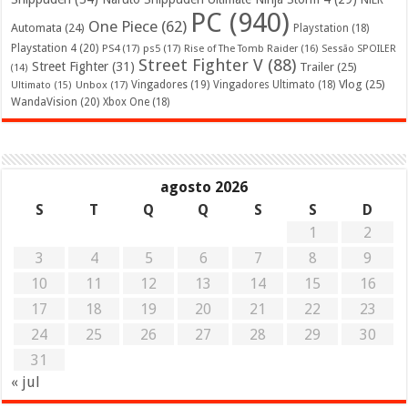
PC
(940)
One Piece
(62)
Automata
(24)
Playstation
(18)
Playstation 4
(20)
PS4
(17)
ps5
(17)
Rise of The Tomb Raider
(16)
Sessão SPOILER
Street Fighter V
(88)
Street Fighter
(31)
Trailer
(25)
(14)
Vlog
(25)
Unbox
(17)
Vingadores
(19)
Vingadores Ultimato
(18)
Ultimato
(15)
WandaVision
(20)
Xbox One
(18)
agosto 2026
S
T
Q
Q
S
S
D
1
2
3
4
5
6
7
8
9
10
11
12
13
14
15
16
17
18
19
20
21
22
23
24
25
26
27
28
29
30
31
« jul