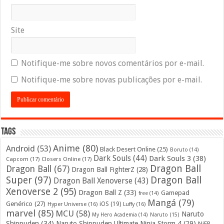
Site
Notifique-me sobre novos comentários por e-mail.
Notifique-me sobre novas publicações por e-mail.
Tags
Anime
(80)
Android
(53)
Black Desert Online
(25)
Boruto
(14)
Dark Souls
(44)
Dark Souls 3
(38)
Capcom
(17)
Closers Online
(17)
Dragon Ball
Dragon Ball
(67)
Dragon Ball FighterZ
(28)
Super
(97)
Dragon Ball
Dragon Ball Xenoverse
(43)
Xenoverse 2
(95)
Dragon Ball Z
(33)
Gamepad
free
(14)
Mangá
(79)
Genérico
(27)
iOS
(19)
Hyper Universe
(16)
Luffy
(16)
marvel
(85)
MCU
(58)
Naruto
My Hero Academia
(14)
Naruto
(15)
Shippuden
(34)
Naruto Shippuden Ultimate Ninja Storm 4
(29)
NiER