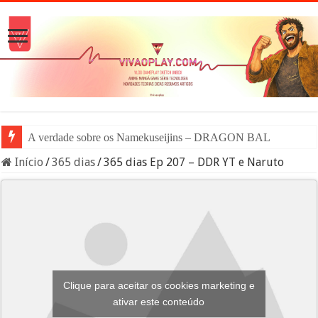
A verdade sobre os Namekuseijins – DRAGON BALL #News
Início
/
365 dias
/
365 dias Ep 207 – DDR YT e Naruto
Clique para aceitar os cookies marketing e
ativar este conteúdo