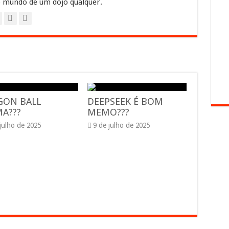
 mundo de um dojo qualquer.
GON BALL
DEEPSEEK É BOM
A???
MEMO???
 julho de 2025
9 de julho de 2025