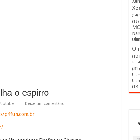
Xen
Xe
(14)
(19)
MC
Nar
Ulti
One
(18)
Tomb
(31)
Ulti
Ulti
(18)
lha o espirro
Youtube
Deixe um comentário
://p4fun.com.br
r/