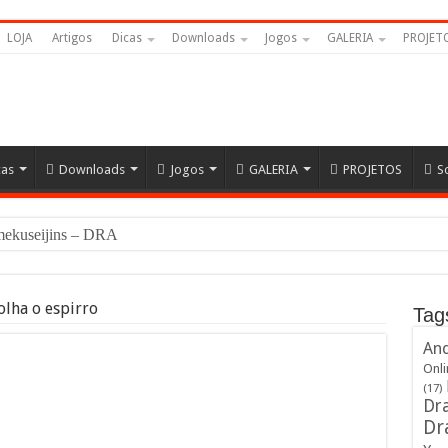
LOJA
Artigos
Dicas
Downloads
Jogos
GALERIA
PROJET
cas
Downloads
Jogos
GALERIA
PROJETOS
S
Namekuseijins – DRAGON BALL #News
olha o espirro
Tag
And
Onli
(17)
Dra
Dr