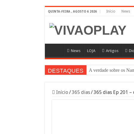
Início
News
QUINTA-FEIRA , AGOSTO 6 2026
News
LOJA
Artigos
Di
DESTAQUES
A verdade sobre os 
Início
/
365 dias
/
365 dias Ep 201 – 