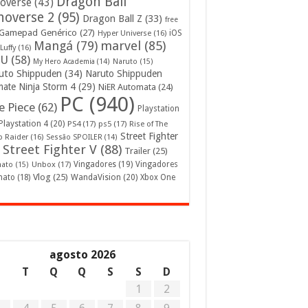
Dragon Ball
overse
(43)
noverse 2
(95)
Dragon Ball Z
(33)
free
Gamepad Genérico
(27)
iOS
Hyper Universe
(16)
Mangá
(79)
marvel
(85)
Luffy
(16)
U
(58)
My Hero Academia
(14)
Naruto
(15)
uto Shippuden
(34)
Naruto Shippuden
mate Ninja Storm 4
(29)
NiER Automata
(24)
PC
(940)
 Piece
(62)
Playstation
Playstation 4
(20)
PS4
(17)
ps5
(17)
Rise of The
Street Fighter
 Raider
(16)
Sessão SPOILER
(14)
Street Fighter V
(88)
Trailer
(25)
Unbox
(17)
Vingadores
(19)
Vingadores
mato
(15)
Vlog
(25)
mato
(18)
WandaVision
(20)
Xbox One
agosto 2026
S
T
Q
Q
S
S
D
1
2