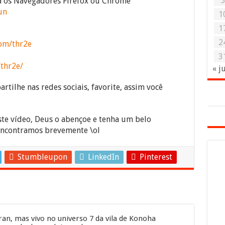
ra os Navegadores Firefox ou Chrome
un
1
1
2
om/thr2e
3
/thr2e/
« j
rtilhe nas redes sociais, favorite, assim você
ste vídeo, Deus o abençoe e tenha um belo
encontramos brevemente \ol
Stumbleupon
LinkedIn
Pinterest
an, mas vivo no universo 7 da vila de Konoha