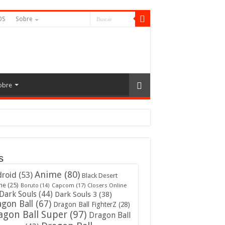
OS
Sobre
obre
s
Anime
(80)
roid
(53)
Black Desert
ne
(25)
Capcom
(17)
Closers Online
Boruto
(14)
Dark Souls
(44)
Dark Souls 3
(38)
gon Ball
(67)
Dragon Ball FighterZ
(28)
agon Ball Super
(97)
Dragon Ball