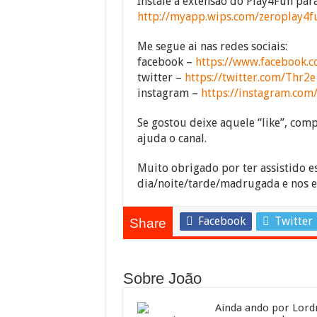
Instale a extensão do Play4Fun pa
http://myapp.wips.com/zeroplay4f
Me segue ai nas redes sociais:
facebook –
https://www.facebook.c
twitter –
https://twitter.com/Thr2e
instagram –
https://instagram.com
Se gostou deixe aquele “like”, compa
ajuda o canal.
Muito obrigado por ter assistido e
dia/noite/tarde/madrugada e nos 
Facebook
Twitter
Share
Sobre João
Ainda ando por Lordr