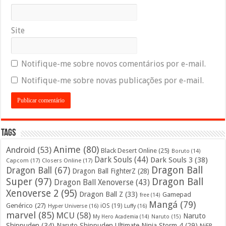
Site
Notifique-me sobre novos comentários por e-mail.
Notifique-me sobre novas publicações por e-mail.
Tags
Anime
(80)
Android
(53)
Black Desert Online
(25)
Boruto
(14)
Dark Souls
(44)
Dark Souls 3
(38)
Capcom
(17)
Closers Online
(17)
Dragon Ball
Dragon Ball
(67)
Dragon Ball FighterZ
(28)
Super
(97)
Dragon Ball
Dragon Ball Xenoverse
(43)
Xenoverse 2
(95)
Dragon Ball Z
(33)
Gamepad
free
(14)
Mangá
(79)
Genérico
(27)
iOS
(19)
Hyper Universe
(16)
Luffy
(16)
marvel
(85)
MCU
(58)
Naruto
My Hero Academia
(14)
Naruto
(15)
Shippuden
(34)
Naruto Shippuden Ultimate Ninja Storm 4
(29)
NiER