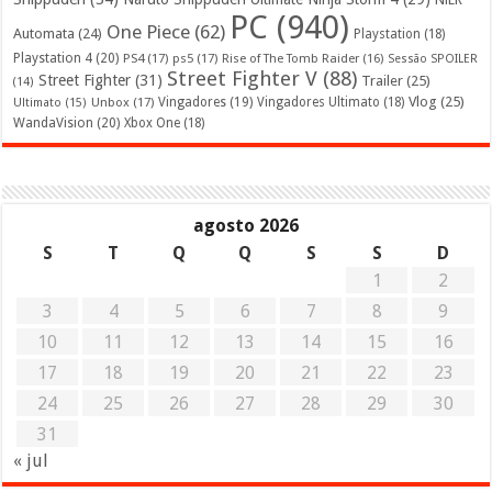
PC
(940)
One Piece
(62)
Automata
(24)
Playstation
(18)
Playstation 4
(20)
PS4
(17)
ps5
(17)
Rise of The Tomb Raider
(16)
Sessão SPOILER
Street Fighter V
(88)
Street Fighter
(31)
Trailer
(25)
(14)
Vlog
(25)
Unbox
(17)
Vingadores
(19)
Vingadores Ultimato
(18)
Ultimato
(15)
WandaVision
(20)
Xbox One
(18)
agosto 2026
S
T
Q
Q
S
S
D
1
2
3
4
5
6
7
8
9
10
11
12
13
14
15
16
17
18
19
20
21
22
23
24
25
26
27
28
29
30
31
« jul