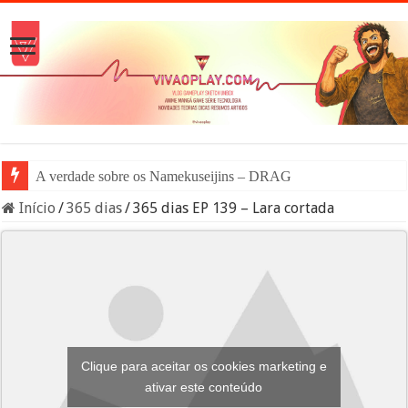
A verdade sobre os Namekuseijins – DRAGON BALL #News
Início
/
365 dias
/
365 dias EP 139 – Lara cortada
Clique para aceitar os cookies marketing e
ativar este conteúdo