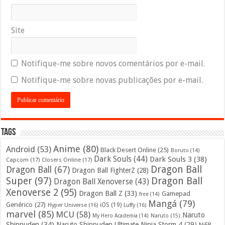
Site
Notifique-me sobre novos comentários por e-mail.
Notifique-me sobre novas publicações por e-mail.
Tags
Anime
(80)
Android
(53)
Black Desert Online
(25)
Boruto
(14)
Dark Souls
(44)
Dark Souls 3
(38)
Capcom
(17)
Closers Online
(17)
Dragon Ball
Dragon Ball
(67)
Dragon Ball FighterZ
(28)
Super
(97)
Dragon Ball
Dragon Ball Xenoverse
(43)
Xenoverse 2
(95)
Dragon Ball Z
(33)
Gamepad
free
(14)
Mangá
(79)
Genérico
(27)
iOS
(19)
Hyper Universe
(16)
Luffy
(16)
marvel
(85)
MCU
(58)
Naruto
My Hero Academia
(14)
Naruto
(15)
Shippuden
(34)
Naruto Shippuden Ultimate Ninja Storm 4
(29)
NiER