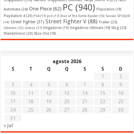
PC
(940)
One Piece
(62)
Automata
(24)
Playstation
(18)
Playstation 4
(20)
PS4
(17)
ps5
(17)
Rise of The Tomb Raider
(16)
Sessão SPOILER
Street Fighter V
(88)
Street Fighter
(31)
Trailer
(25)
(14)
Vlog
(25)
Unbox
(17)
Vingadores
(19)
Vingadores Ultimato
(18)
Ultimato
(15)
WandaVision
(20)
Xbox One
(18)
agosto 2026
S
T
Q
Q
S
S
D
1
2
3
4
5
6
7
8
9
10
11
12
13
14
15
16
17
18
19
20
21
22
23
24
25
26
27
28
29
30
31
« jul