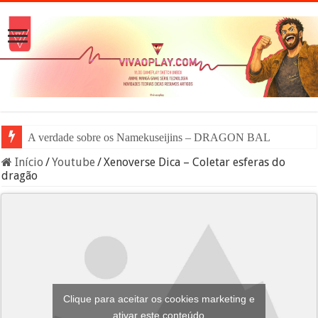
A verdade sobre os Namekuseijins – DRAGON BALL #News
Início
/
Youtube
/
Xenoverse Dica – Coletar esferas do
dragão
Clique para aceitar os cookies marketing e
ativar este conteúdo