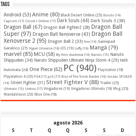
Tags
Anime
(80)
Android
(53)
Black Desert Online
(25)
Boruto
(14)
Dark Souls
(44)
Dark Souls 3
(38)
Capcom
(17)
Closers Online
(17)
Dragon Ball
Dragon Ball
(67)
Dragon Ball FighterZ
(28)
Super
(97)
Dragon Ball
Dragon Ball Xenoverse
(43)
Xenoverse 2
(95)
Dragon Ball Z
(33)
Gamepad
free
(14)
Mangá
(79)
Genérico
(27)
iOS
(19)
Hyper Universe
(16)
Luffy
(16)
marvel
(85)
MCU
(58)
Naruto
My Hero Academia
(14)
Naruto
(15)
Shippuden
(34)
Naruto Shippuden Ultimate Ninja Storm 4
(29)
NiER
PC
(940)
One Piece
(62)
Automata
(24)
Playstation
(18)
Playstation 4
(20)
PS4
(17)
ps5
(17)
Rise of The Tomb Raider
(16)
Sessão SPOILER
Street Fighter V
(88)
Street Fighter
(31)
Trailer
(25)
(14)
Vlog
(25)
Unbox
(17)
Vingadores
(19)
Vingadores Ultimato
(18)
Ultimato
(15)
WandaVision
(20)
Xbox One
(18)
agosto 2026
S
T
Q
Q
S
S
D