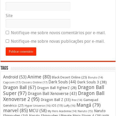
Site
Notifique-me sobre novos comentários por e-mail.
Notifique-me sobre novas publicações por e-mail.
Tags
Anime
(80)
Android
(53)
Black Desert Online
(25)
Boruto
(14)
Dark Souls
(44)
Dark Souls 3
(38)
Capcom
(17)
Closers Online
(17)
Dragon Ball
Dragon Ball
(67)
Dragon Ball FighterZ
(28)
Super
(97)
Dragon Ball
Dragon Ball Xenoverse
(43)
Xenoverse 2
(95)
Dragon Ball Z
(33)
Gamepad
free
(14)
Mangá
(79)
Genérico
(27)
iOS
(19)
Hyper Universe
(16)
Luffy
(16)
marvel
(85)
MCU
(58)
Naruto
My Hero Academia
(14)
Naruto
(15)
Shippuden
(34)
Naruto Shippuden Ultimate Ninja Storm 4
(29)
NiER