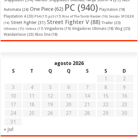
PC
(940)
One Piece
(62)
Automata
(24)
Playstation
(18)
Playstation 4
(20)
PS4
(17)
ps5
(17)
Rise of The Tomb Raider
(16)
Sessão SPOILER
Street Fighter V
(88)
Street Fighter
(31)
Trailer
(25)
(14)
Vlog
(25)
Unbox
(17)
Vingadores
(19)
Vingadores Ultimato
(18)
Ultimato
(15)
WandaVision
(20)
Xbox One
(18)
agosto 2026
S
T
Q
Q
S
S
D
1
2
3
4
5
6
7
8
9
10
11
12
13
14
15
16
17
18
19
20
21
22
23
24
25
26
27
28
29
30
31
« jul