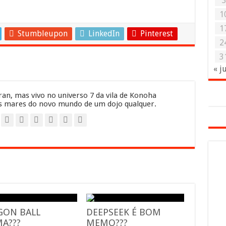
1
1
Stumbleupon
LinkedIn
Pinterest
2
3
« j
an, mas vivo no universo 7 da vila de Konoha
 mares do novo mundo de um dojo qualquer.
GON BALL
DEEPSEEK É BOM
A???
MEMO???