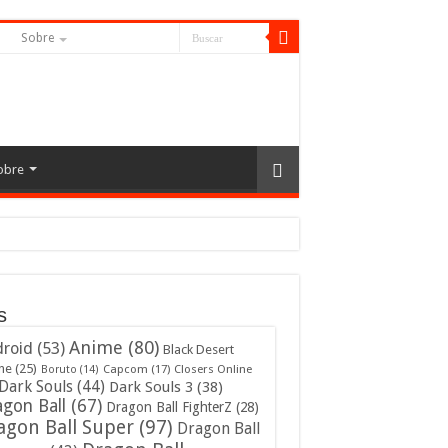
S
Sobre
obre
s
Anime
(80)
roid
(53)
Black Desert
ne
(25)
Capcom
(17)
Closers Online
Boruto
(14)
Dark Souls
(44)
Dark Souls 3
(38)
gon Ball
(67)
Dragon Ball FighterZ
(28)
agon Ball Super
(97)
Dragon Ball