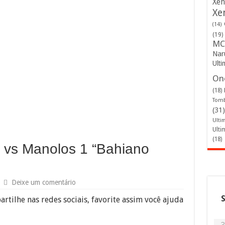
Xen
Xe
(14)
(19)
MC
Nar
Ulti
One
(18)
Tomb
(31)
Ulti
Ulti
(18)
vs Manolos 1 “Bahiano
Deixe um comentário
artilhe nas redes sociais, favorite assim você ajuda