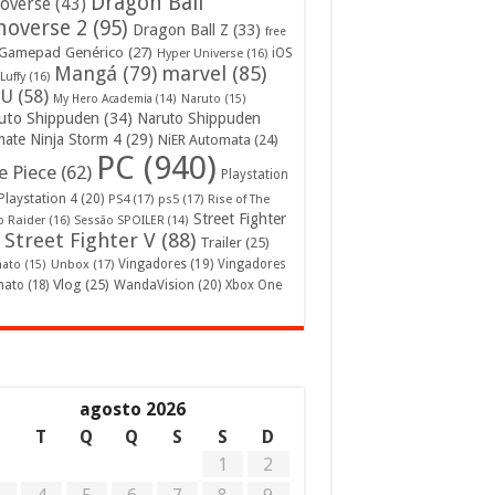
Dragon Ball
overse
(43)
noverse 2
(95)
Dragon Ball Z
(33)
free
Gamepad Genérico
(27)
iOS
Hyper Universe
(16)
Mangá
(79)
marvel
(85)
Luffy
(16)
U
(58)
My Hero Academia
(14)
Naruto
(15)
uto Shippuden
(34)
Naruto Shippuden
mate Ninja Storm 4
(29)
NiER Automata
(24)
PC
(940)
 Piece
(62)
Playstation
Playstation 4
(20)
PS4
(17)
ps5
(17)
Rise of The
Street Fighter
 Raider
(16)
Sessão SPOILER
(14)
Street Fighter V
(88)
Trailer
(25)
Unbox
(17)
Vingadores
(19)
Vingadores
mato
(15)
Vlog
(25)
mato
(18)
WandaVision
(20)
Xbox One
agosto 2026
S
T
Q
Q
S
S
D
1
2