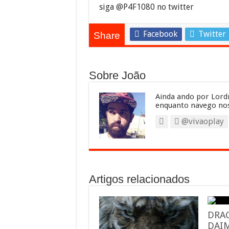
siga @P4F1080 no twitter
Facebook
Twitter
Share
Sobre João
Ainda ando por Lordr
enquanto navego nos
@vivaoplay
Artigos relacionados
DRA
DAIM