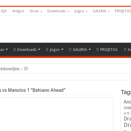
LOJA
Artigos
Dicas
Downloads
Jogos
GALERIA
PROJETO
cas
Downloads
Jogos
GALERIA
PROJETOS
S
Namekuseijins – DRAGON BALL #N
 vs Manolos 1 “Bahiano Ahead”
Tag
And
Onli
(17)
Dra
Dr