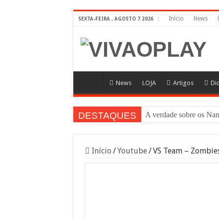
Início
News
SEXTA-FEIRA , AGOSTO 7 2026
News
LOJA
Artigos
Di
DESTAQUES
A verdade sobre os 
Início
/
Youtube
/
VS Team – Zombies