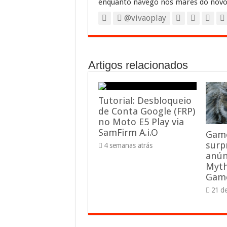
enquanto navego nos mares do novo
@vivaoplay
Artigos relacionados
Tutorial: Desbloqueio
de Conta Google (FRP)
no Moto E5 Play via
SamFirm A.i.O
Game
surp
4 semanas atrás
anún
Myth
Gam
21 d