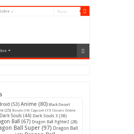
Sobre
obre
s
Anime
(80)
roid
(53)
Black Desert
ne
(25)
Capcom
(17)
Closers Online
Boruto
(14)
Dark Souls
(44)
Dark Souls 3
(38)
gon Ball
(67)
Dragon Ball FighterZ
(28)
agon Ball Super
(97)
Dragon Ball