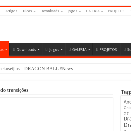
Artigos
Dicas
Downloads
Jogos
GALERIA
PROJETOS
as
Downloads
Jogos
GALERIA
PROJETOS
S
Namekuseijins – DRAGON BALL #News
ndo transições
Tag
And
Onli
(17)
Dra
Dr