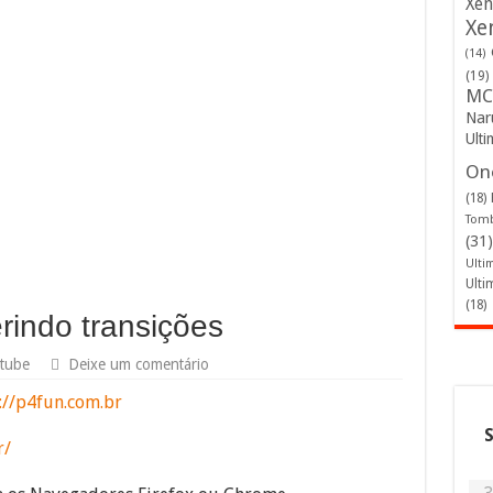
Xen
Xe
(14)
(19)
MC
Nar
Ulti
One
(18)
Tomb
(31)
Ulti
Ulti
(18)
rindo transições
tube
Deixe um comentário
://p4fun.com.br
r/