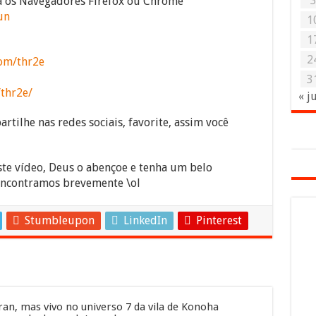
ra os Navegadores Firefox ou Chrome
un
1
1
2
om/thr2e
3
/thr2e/
« j
rtilhe nas redes sociais, favorite, assim você
ste vídeo, Deus o abençoe e tenha um belo
encontramos brevemente \ol
Stumbleupon
LinkedIn
Pinterest
an, mas vivo no universo 7 da vila de Konoha