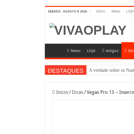
Início
News
LOJA
SÁBADO , AGOSTO 8 2026
News
LOJA
Artigos
Dic
DESTAQUES
A verdade sobre os 
Início
/
Dicas
/
Vegas Pro 13 – Inseri