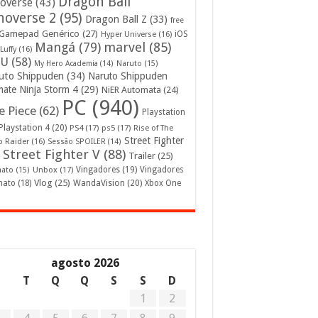
Dragon Ball
overse
(43)
noverse 2
(95)
Dragon Ball Z
(33)
free
Gamepad Genérico
(27)
iOS
Hyper Universe
(16)
Mangá
(79)
marvel
(85)
Luffy
(16)
U
(58)
My Hero Academia
(14)
Naruto
(15)
uto Shippuden
(34)
Naruto Shippuden
mate Ninja Storm 4
(29)
NiER Automata
(24)
PC
(940)
 Piece
(62)
Playstation
Playstation 4
(20)
PS4
(17)
ps5
(17)
Rise of The
Street Fighter
 Raider
(16)
Sessão SPOILER
(14)
Street Fighter V
(88)
Trailer
(25)
Unbox
(17)
Vingadores
(19)
Vingadores
mato
(15)
Vlog
(25)
mato
(18)
WandaVision
(20)
Xbox One
agosto 2026
S
T
Q
Q
S
S
D
1
2