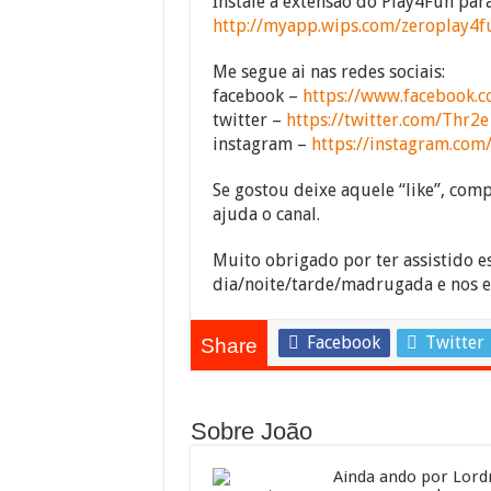
Instale a extensão do Play4Fun pa
http://myapp.wips.com/zeroplay4f
Me segue ai nas redes sociais:
facebook –
https://www.facebook.c
twitter –
https://twitter.com/Thr2e
instagram –
https://instagram.com
Se gostou deixe aquele “like”, compa
ajuda o canal.
Muito obrigado por ter assistido e
dia/noite/tarde/madrugada e nos 
Facebook
Twitter
Share
Sobre João
Ainda ando por Lordr