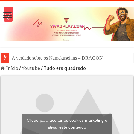
A verdade sobre os Namekuseijins – DRAGON BALL #News
Início
/
Youtube
/
Tudo era quadrado
Clique para aceitar os cookies marketing e
ativar este conteúdo