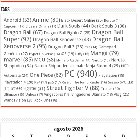
Tags
Anime
(80)
Android
(53)
Black Desert Online
(25)
Boruto
(14)
Dark Souls
(44)
Dark Souls 3
(38)
Capcom
(17)
Closers Online
(17)
Dragon Ball
Dragon Ball
(67)
Dragon Ball FighterZ
(28)
Super
(97)
Dragon Ball
Dragon Ball Xenoverse
(43)
Xenoverse 2
(95)
Dragon Ball Z
(33)
Gamepad
free
(14)
Mangá
(79)
Genérico
(27)
iOS
(19)
Hyper Universe
(16)
Luffy
(16)
marvel
(85)
MCU
(58)
Naruto
My Hero Academia
(14)
Naruto
(15)
Shippuden
(34)
Naruto Shippuden Ultimate Ninja Storm 4
(29)
NiER
PC
(940)
One Piece
(62)
Automata
(24)
Playstation
(18)
Playstation 4
(20)
PS4
(17)
ps5
(17)
Rise of The Tomb Raider
(16)
Sessão SPOILER
Street Fighter V
(88)
Street Fighter
(31)
Trailer
(25)
(14)
Vlog
(25)
Unbox
(17)
Vingadores
(19)
Vingadores Ultimato
(18)
Ultimato
(15)
WandaVision
(20)
Xbox One
(18)
agosto 2026
S
T
Q
Q
S
S
D