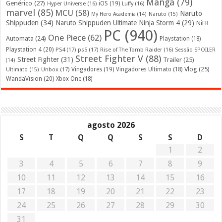
Mangá
(79)
Genérico
(27)
iOS
(19)
Hyper Universe
(16)
Luffy
(16)
marvel
(85)
MCU
(58)
Naruto
My Hero Academia
(14)
Naruto
(15)
Shippuden
(34)
Naruto Shippuden Ultimate Ninja Storm 4
(29)
NiER
PC
(940)
One Piece
(62)
Automata
(24)
Playstation
(18)
Playstation 4
(20)
PS4
(17)
ps5
(17)
Rise of The Tomb Raider
(16)
Sessão SPOILER
Street Fighter V
(88)
Street Fighter
(31)
Trailer
(25)
(14)
Vlog
(25)
Unbox
(17)
Vingadores
(19)
Vingadores Ultimato
(18)
Ultimato
(15)
WandaVision
(20)
Xbox One
(18)
agosto 2026
S
T
Q
Q
S
S
D
1
2
3
4
5
6
7
8
9
10
11
12
13
14
15
16
17
18
19
20
21
22
23
24
25
26
27
28
29
30
31