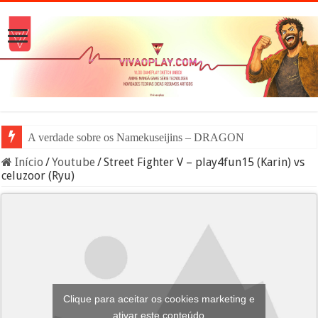
A verdade sobre os Namekuseijins – DRAGON BALL #News
Início
/
Youtube
/
Street Fighter V – play4fun15 (Karin) vs
celuzoor (Ryu)
Clique para aceitar os cookies marketing e
ativar este conteúdo