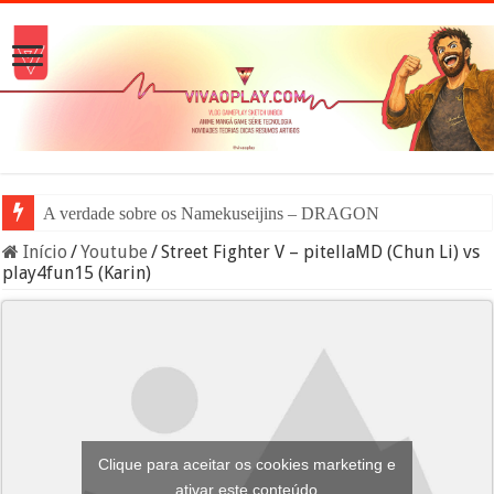
A verdade sobre os Namekuseijins – DRAGON BALL #News
Início
/
Youtube
/
Street Fighter V – pitellaMD (Chun Li) vs
play4fun15 (Karin)
Clique para aceitar os cookies marketing e
ativar este conteúdo