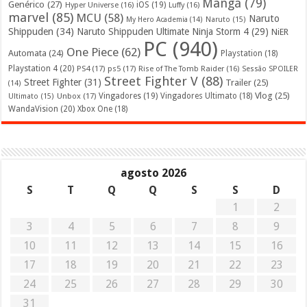
Mangá
(79)
Genérico
(27)
iOS
(19)
Hyper Universe
(16)
Luffy
(16)
marvel
(85)
MCU
(58)
Naruto
My Hero Academia
(14)
Naruto
(15)
Shippuden
(34)
Naruto Shippuden Ultimate Ninja Storm 4
(29)
NiER
PC
(940)
One Piece
(62)
Automata
(24)
Playstation
(18)
Playstation 4
(20)
PS4
(17)
ps5
(17)
Rise of The Tomb Raider
(16)
Sessão SPOILER
Street Fighter V
(88)
Street Fighter
(31)
Trailer
(25)
(14)
Vlog
(25)
Unbox
(17)
Vingadores
(19)
Vingadores Ultimato
(18)
Ultimato
(15)
WandaVision
(20)
Xbox One
(18)
agosto 2026
S
T
Q
Q
S
S
D
1
2
3
4
5
6
7
8
9
10
11
12
13
14
15
16
17
18
19
20
21
22
23
24
25
26
27
28
29
30
31