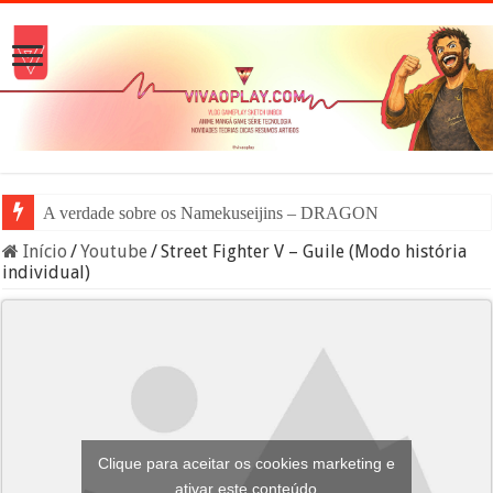
A verdade sobre os Namekuseijins – DRAGON BALL #News
Início
/
Youtube
/
Street Fighter V – Guile (Modo história
individual)
Clique para aceitar os cookies marketing e
ativar este conteúdo