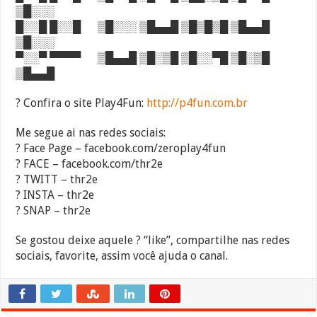
▒█░░░
█░░█ █░░█ ▒█░░░ ▒█▄▄█ ▒█▒█▒█ ▒█▄▄█
▒█░░░
▀░░▀ ▀▀▀▀ ▒█▄▄█ ▒█░▒█ ▒█░░▀█ ▒█░▒█
▒█▄▄█
? Confira o site Play4Fun:
http://p4fun.com.br
Me segue ai nas redes sociais:
? Face Page – facebook.com/zeroplay4fun
? FACE – facebook.com/thr2e
? TWITT – thr2e
? INSTA – thr2e
? SNAP – thr2e
Se gostou deixe aquele ? “like”, compartilhe nas redes
sociais, favorite, assim você ajuda o canal.