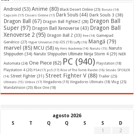
Anime
(80)
Android
(53)
Black Desert Online
(25)
Boruto
(14)
Dark Souls
(44)
Dark Souls 3
(38)
Capcom
(17)
Closers Online
(17)
Dragon Ball
Dragon Ball
(67)
Dragon Ball FighterZ
(28)
Super
(97)
Dragon Ball
Dragon Ball Xenoverse
(43)
Xenoverse 2
(95)
Dragon Ball Z
(33)
Gamepad
free
(14)
Mangá
(79)
Genérico
(27)
iOS
(19)
Hyper Universe
(16)
Luffy
(16)
marvel
(85)
MCU
(58)
Naruto
My Hero Academia
(14)
Naruto
(15)
Shippuden
(34)
Naruto Shippuden Ultimate Ninja Storm 4
(29)
NiER
PC
(940)
One Piece
(62)
Automata
(24)
Playstation
(18)
Playstation 4
(20)
PS4
(17)
ps5
(17)
Rise of The Tomb Raider
(16)
Sessão SPOILER
Street Fighter V
(88)
Street Fighter
(31)
Trailer
(25)
(14)
Vlog
(25)
Unbox
(17)
Vingadores
(19)
Vingadores Ultimato
(18)
Ultimato
(15)
WandaVision
(20)
Xbox One
(18)
agosto 2026
S
T
Q
Q
S
S
D
1
2