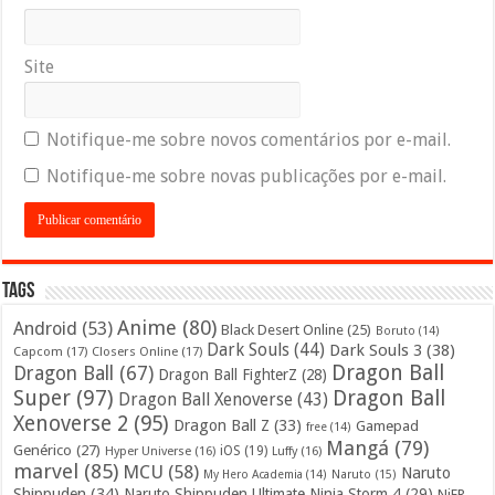
Site
Notifique-me sobre novos comentários por e-mail.
Notifique-me sobre novas publicações por e-mail.
Tags
Anime
(80)
Android
(53)
Black Desert Online
(25)
Boruto
(14)
Dark Souls
(44)
Dark Souls 3
(38)
Capcom
(17)
Closers Online
(17)
Dragon Ball
Dragon Ball
(67)
Dragon Ball FighterZ
(28)
Super
(97)
Dragon Ball
Dragon Ball Xenoverse
(43)
Xenoverse 2
(95)
Dragon Ball Z
(33)
Gamepad
free
(14)
Mangá
(79)
Genérico
(27)
iOS
(19)
Hyper Universe
(16)
Luffy
(16)
marvel
(85)
MCU
(58)
Naruto
My Hero Academia
(14)
Naruto
(15)
Shippuden
(34)
Naruto Shippuden Ultimate Ninja Storm 4
(29)
NiER