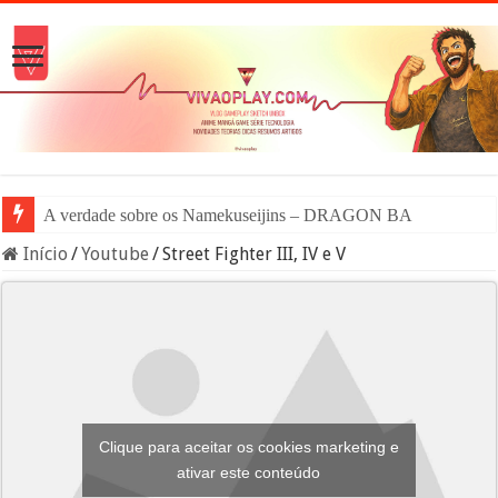
A verdade sobre os Namekuseijins – DRAGON BALL #News
Início
/
Youtube
/
Street Fighter III, IV e V
Clique para aceitar os cookies marketing e
ativar este conteúdo