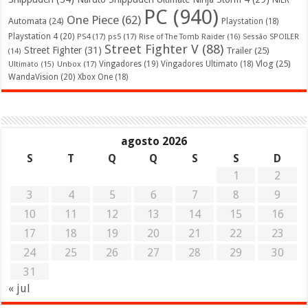
PC
(940)
One Piece
(62)
Automata
(24)
Playstation
(18)
Playstation 4
(20)
PS4
(17)
ps5
(17)
Rise of The Tomb Raider
(16)
Sessão SPOILER
Street Fighter V
(88)
Street Fighter
(31)
Trailer
(25)
(14)
Vlog
(25)
Unbox
(17)
Vingadores
(19)
Vingadores Ultimato
(18)
Ultimato
(15)
WandaVision
(20)
Xbox One
(18)
agosto 2026
S
T
Q
Q
S
S
D
1
2
3
4
5
6
7
8
9
10
11
12
13
14
15
16
17
18
19
20
21
22
23
24
25
26
27
28
29
30
31
« jul