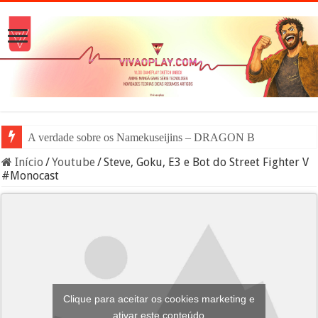
A verdade sobre os Namekuseijins – DRAGON BALL #News
Início
/
Youtube
/
Steve, Goku, E3 e Bot do Street Fighter V
#Monocast
Clique para aceitar os cookies marketing e
ativar este conteúdo