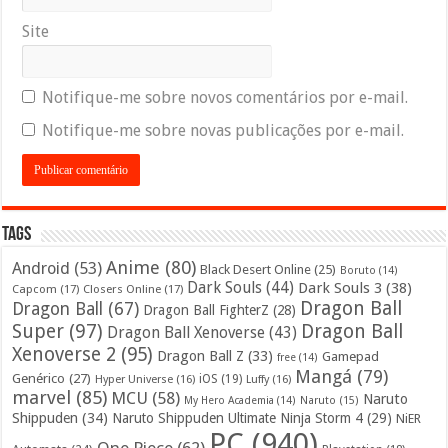
Site
Notifique-me sobre novos comentários por e-mail.
Notifique-me sobre novas publicações por e-mail.
Tags
Anime
(80)
Android
(53)
Black Desert Online
(25)
Boruto
(14)
Dark Souls
(44)
Dark Souls 3
(38)
Capcom
(17)
Closers Online
(17)
Dragon Ball
Dragon Ball
(67)
Dragon Ball FighterZ
(28)
Super
(97)
Dragon Ball
Dragon Ball Xenoverse
(43)
Xenoverse 2
(95)
Dragon Ball Z
(33)
Gamepad
free
(14)
Mangá
(79)
Genérico
(27)
iOS
(19)
Hyper Universe
(16)
Luffy
(16)
marvel
(85)
MCU
(58)
Naruto
My Hero Academia
(14)
Naruto
(15)
Shippuden
(34)
Naruto Shippuden Ultimate Ninja Storm 4
(29)
NiER
PC
(940)
One Piece
(62)