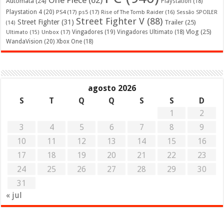
Automata
(24)
Playstation
(18)
Playstation 4
(20)
PS4
(17)
ps5
(17)
Rise of The Tomb Raider
(16)
Sessão SPOILER
Street Fighter V
(88)
Street Fighter
(31)
Trailer
(25)
(14)
Vlog
(25)
Unbox
(17)
Vingadores
(19)
Vingadores Ultimato
(18)
Ultimato
(15)
WandaVision
(20)
Xbox One
(18)
agosto 2026
S
T
Q
Q
S
S
D
1
2
3
4
5
6
7
8
9
10
11
12
13
14
15
16
17
18
19
20
21
22
23
24
25
26
27
28
29
30
31
« jul