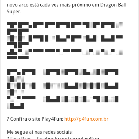
novo arco está cada vez mais próximo em Dragon Ball
Super.
▀█▀ █▀▀▄ █▀▀ █▀▀ █▀▀█ █▀▀ ▀█░█▀ █▀▀█ ░░
█▀▀ █▀▀
▒█░ █░░█ ▀▀█ █░░ █▄▄▀ █▀▀ ░█▄█░ █▄▄█ ▀▀
▀▀█ █▀▀
▄█▄ ▀░░▀ ▀▀▀ ▀▀▀ ▀░▀▀ ▀▀▀ ░░▀░░ ▀░░▀ ░░
▀▀▀ ▀▀▀
█▀▀▄ █▀▀█ ▒█▀▀█ ░█▀▀█ ▒█▄░▒█ ░█▀▀█
▒█░░░
█░░█ █░░█ ▒█░░░ ▒█▄▄█ ▒█▒█▒█ ▒█▄▄█
▒█░░░
▀░░▀ ▀▀▀▀ ▒█▄▄█ ▒█░▒█ ▒█░░▀█ ▒█░▒█
▒█▄▄█
? Confira o site Play4Fun:
http://p4fun.com.br
Me segue ai nas redes sociais:
? Face Page – facebook.com/zeroplay4fun